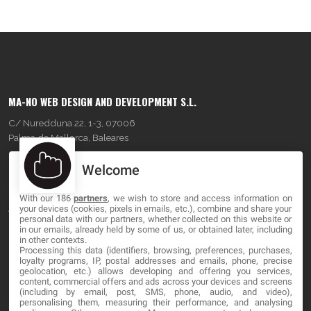
MA-NO WEB DESIGN AND DEVELOPMENT S.L.
C/ Nuredduna 22, 1-3, 07006
Palma de Mallorca, Baleares
Welcome
OUR COMPANY
With our 186
partners
, we wish to store and access information on
About
your devices (cookies, pixels in emails, etc.), combine and share your
personal data with our partners, whether collected on this website or
Blog
in our emails, already held by some of us, or obtained later, including
in other contexts.
Processing this data (identifiers, browsing, preferences, purchases,
Contact
loyalty programs, IP, postal addresses and emails, phone, precise
geolocation, etc.) allows developing and offering you services,
content, commercial offers and ads across your devices and screens
LEGAL
(including by email, post, SMS, phone, audio, and video),
personalising them, measuring their performance, and analysing