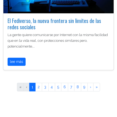
El Fediverso, la nueva frontera sin limites de las
redes sociales
La gente quiere comunicarse por Internet con la misma facilidad
que en la vida real, con protecciones similares pero,
potencialmente,…
lee más
«
‹
1
2
3
4
5
6
7
8
9
›
»