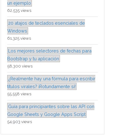
un ejemplo
62,535 views
20 atajos de teclados esenciales de
Windows
61,325 views
Los mejores selectores de fechas para
Bootstrap y tu aplicación
58,300 views
¿Realmente hay una fórmula para escribir
títulos virales? ¡Rotundamente sí!
55,558 views
Guía para principiantes sobre las API con
Google Sheets y Google Apps Script
54,903 views