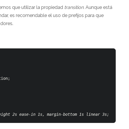
nemos que utilizar la propiedad
transition.
Aunque está
dar, es recomendable el uso de prefijos para que
adores.
ion;

eight 2s ease-in 1s, margin-bottom 1s linear 3s;