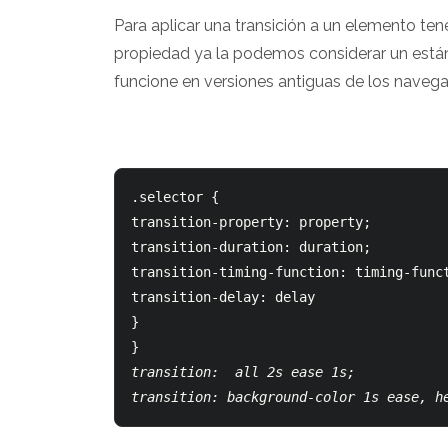
Para aplicar una transición a un elemento te
propiedad ya la podemos considerar un están
funcione en versiones antiguas de los naveg
.selector {

transition-property: property;

transition-duration: duration;

transition-timing-function: timing-funct
transition-delay: delay

}

transition:  all 2s ease 1s;
transition: background-color 1s ease, h