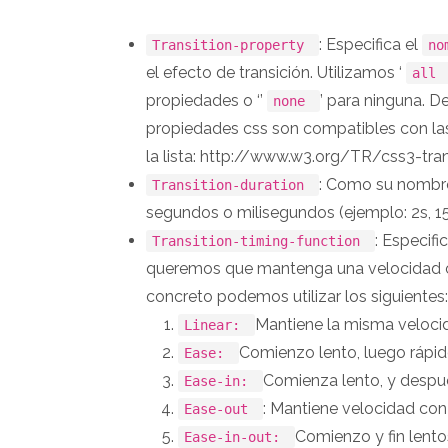
: Especifica el
Transition-property
no
el efecto de transición. Utilizamos ‘
all
propiedades o ‘’
’ para ninguna. 
none
propiedades css son compatibles con las 
la lista: http://www.w3.org/TR/css3-tra
: Como su nombre 
Transition-duration
segundos o milisegundos (ejemplo: 2s, 1
: Especifi
Transition-timing-function
queremos que mantenga una velocidad con
concreto podemos utilizar los siguientes:
Mantiene la misma velocida
Linear:
Comienzo lento, luego rápido
Ease:
Comienza lento, y despu
Ease-in:
: Mantiene velocidad con 
Ease-out
Comienzo y fin lento
Ease-in-out: