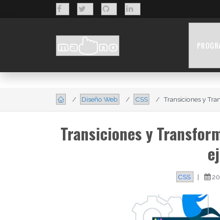
PROGR
Diseño Web
CSS
Transiciones y Tran
Transiciones y Transfor
e
CSS
|
20