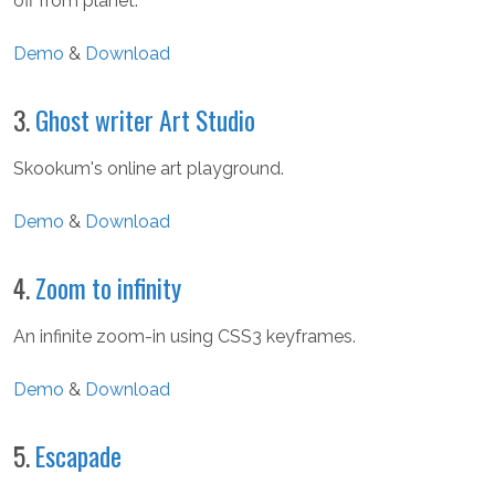
off from planet.
Demo
&
Download
3.
Ghost writer Art Studio
Skookum's online art playground.
Demo
&
Download
4.
Zoom to infinity
An infinite zoom-in using CSS3 keyframes.
Demo
&
Download
5.
Escapade