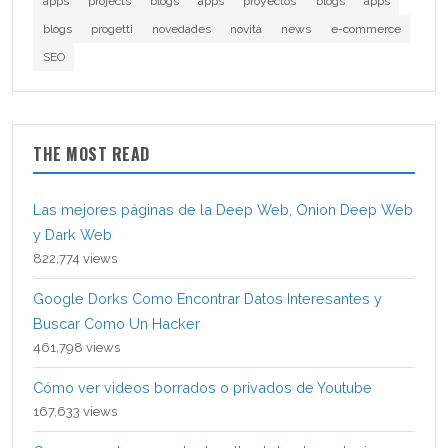
apps
projects
blogs
apps
proyectos
blogs
apps
blogs
progetti
novedades
novità
news
e-commerce
SEO
THE MOST READ
Las mejores páginas de la Deep Web, Onion Deep Web
y Dark Web
822,774 views
Google Dorks Como Encontrar Datos Interesantes y
Buscar Como Un Hacker
461,798 views
Cómo ver videos borrados o privados de Youtube
167,633 views