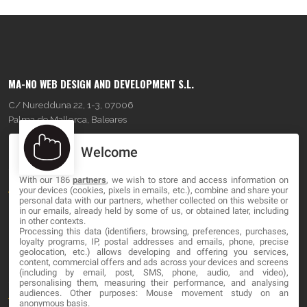
MA-NO WEB DESIGN AND DEVELOPMENT S.L.
C/ Nuredduna 22, 1-3, 07006
Palma de Mallorca, Baleares
Welcome
OUR COMPANY
With our 186
partners
, we wish to store and access information on
About
your devices (cookies, pixels in emails, etc.), combine and share your
personal data with our partners, whether collected on this website or
Blog
in our emails, already held by some of us, or obtained later, including
in other contexts.
Processing this data (identifiers, browsing, preferences, purchases,
Contact
loyalty programs, IP, postal addresses and emails, phone, precise
geolocation, etc.) allows developing and offering you services,
content, commercial offers and ads across your devices and screens
LEGAL
(including by email, post, SMS, phone, audio, and video),
personalising them, measuring their performance, and analysing
audiences. Other purposes: Mouse movement study on an
Terminos y Condiciones
anonymous basis.