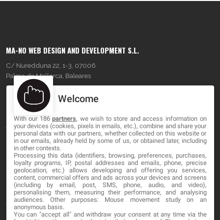
MA-NO WEB DESIGN AND DEVELOPMENT S.L.
C/ Nuredduna 22, 1-3, 07006
Palma de Mallorca, Baleares
Welcome
OUR COMPANY
With our 186
partners
, we wish to store and access information on
About
your devices (cookies, pixels in emails, etc.), combine and share your
personal data with our partners, whether collected on this website or
Blog
in our emails, already held by some of us, or obtained later, including
in other contexts.
Processing this data (identifiers, browsing, preferences, purchases,
Contact
loyalty programs, IP, postal addresses and emails, phone, precise
geolocation, etc.) allows developing and offering you services,
content, commercial offers and ads across your devices and screens
LEGAL
(including by email, post, SMS, phone, audio, and video),
personalising them, measuring their performance, and analysing
audiences. Other purposes: Mouse movement study on an
Terminos y Condiciones
anonymous basis.
You can "accept all" and withdraw your consent at any time via the