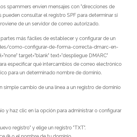
e los spammers envíen mensajes con "direcciones de
os pueden consultar el registro SPF para determinar si
oviene de un servidor de correo autorizado.
partes más fáciles de establecer y configurar de un
redes/como-configurar-de-forma-correcta-dmarc-en-
l="none" target="blank" text="despliegue DMARC"
para especificar qué intercambios de correo electrónico
ónico para un determinado nombre de dominio.
un simple cambio de una línea a un registro de dominio
nio y haz clic en la opción para administrar o configurar
evo registro" y elige un registro "TXT".
uce @ o el nombre de tu dominio.