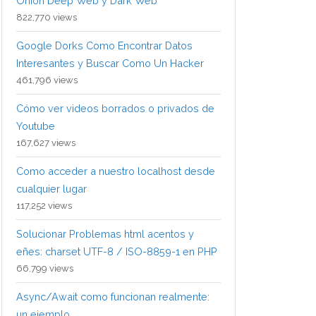
Onion Deep Web y Dark Web
822,770 views
Google Dorks Como Encontrar Datos
Interesantes y Buscar Como Un Hacker
461,796 views
Cómo ver videos borrados o privados de
Youtube
167,627 views
Como acceder a nuestro localhost desde
cualquier lugar
117,252 views
Solucionar Problemas html acentos y
eñes: charset UTF-8 / ISO-8859-1 en PHP
66,799 views
Async/Await como funcionan realmente:
un ejemplo