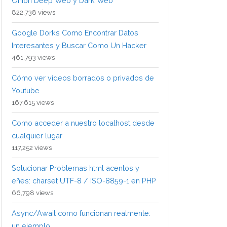
Onion Deep Web y Dark Web
822,738 views
Google Dorks Como Encontrar Datos
Interesantes y Buscar Como Un Hacker
461,793 views
Cómo ver videos borrados o privados de
Youtube
167,615 views
Como acceder a nuestro localhost desde
cualquier lugar
117,252 views
Solucionar Problemas html acentos y
eñes: charset UTF-8 / ISO-8859-1 en PHP
66,798 views
Async/Await como funcionan realmente:
un ejemplo