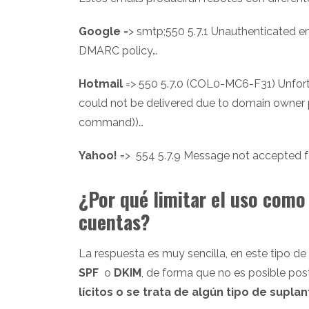
Google
=> smtp;550 5.7.1 Unauthenticated e
DMARC policy…
Hotmail
=> 550 5.7.0 (COL0-MC6-F31) Unfort
could not be delivered due to domain owner po
command))…
Yahoo!
=> 554 5.7.9 Message not accepted f
¿Por qué limitar el uso como
cuentas?
La respuesta es muy sencilla, en este tipo de
SPF
o
DKIM
, de forma que no es posible po
lícitos o se trata de algún tipo de supla