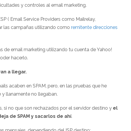
icultades y controles al email marketing.
SP ( Email Service Providers como Mailrelay,
iar las campañas utilizando como
remitente direcciones
as de email marketing utilizando tu cuenta de Yahoo!
oder hacerlo.
n a llegar.
mails acaben en SPAM, pero, en las pruebas que he
 y llanamente no llegaban.
 si no que son rechazados por el servidor destino y
el
eja de SPAM y sacarlos de ahí
.
es mensajes, dependiendo del ISP destino: