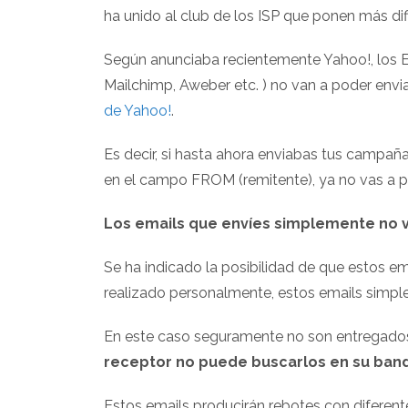
ha unido al club de los ISP que ponen más dif
Según anunciaba recientemente Yahoo!, los E
Mailchimp, Aweber etc. ) no van a poder env
de Yahoo!
.
Es decir, si hasta ahora enviabas tus campañ
en el campo FROM (remitente), ya no vas a p
Los emails que envíes simplemente no va
Se ha indicado la posibilidad de que estos e
realizado personalmente, estos emails simple
En este caso seguramente no son entregados,
receptor no puede buscarlos en su band
Estos emails producirán rebotes con diferent