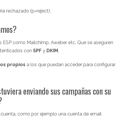
ia rechazado (p=reject).
gamos?
s ESP como Mailchimp, Aweber etc. Que se aseguren
utenticados con
SPF
y
DKIM
.
os propios
a los que puedan acceder para configurar
stuviera enviando sus campañas con su
?
ra cuenta, como por ejemplo una cuenta de email