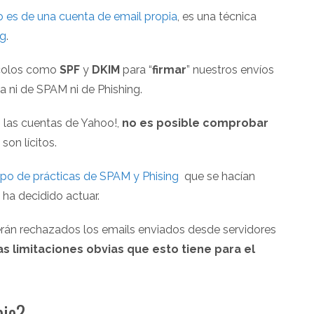
o es de una cuenta de email propia
, es una técnica
ng
.
ocolos como
SPF
y
DKIM
para “
firmar
” nuestros envíos
a ni de SPAM ni de Phishing.
 las cuentas de Yahoo!,
no es posible comprobar
on lícitos.
ipo de prácticas de SPAM y Phising
que se hacían
 ha decidido actuar.
serán rechazados los emails enviados desde servidores
as limitaciones obvias que esto tiene para el
bio?