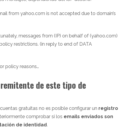
mail from yahoo.com is not accepted due to domain’s
unately, messages from (IP) on behalf of (yahoo.com)
licy restrictions. (in reply to end of DATA
or policy reasons…
 remitente de este tipo de
 cuentas gratuitas no es posible configurar un
registro
steriormente comprobar si los
emails enviados son
ntación de identidad
.