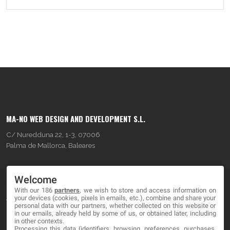
MA-NO WEB DESIGN AND DEVELOPMENT S.L.
C/ Nuredduna 22, 1-3, 07006
Palma de Mallorca, Baleares
OUR COMPANY
Welcome
With our 186
partners
, we wish to store and access information on
About
your devices (cookies, pixels in emails, etc.), combine and share your
personal data with our partners, whether collected on this website or
Blog
in our emails, already held by some of us, or obtained later, including
in other contexts.
Processing this data (identifiers, browsing, preferences, purchases,
Contact