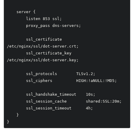
    server {

        listen 853 ssl;

        proxy_pass dns-servers;

        ssl_certificate            
/etc/nginx/ssl/dot-server.crt;

        ssl_certificate_key        
/etc/nginx/ssl/dot-server.key;

        ssl_protocols        TLSv1.2;

        ssl_ciphers          HIGH:!aNULL:!MD5;

        ssl_handshake_timeout    10s;

        ssl_session_cache        shared:SSL:20m;

        ssl_session_timeout      4h;

    }
