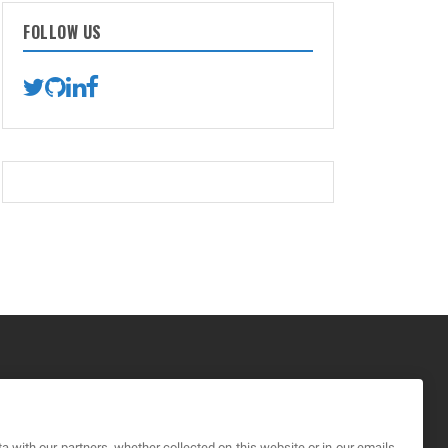
FOLLOW US
GAL
a with our partners, whether collected on this website or in our emails,