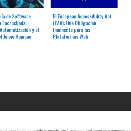
ría de Software
El European Accessibility Act
u Encrucijada:
(EAA): Una Obligación
 Automatización y el
Inminente para las
l Juicio Humano
Plataformas Web
OUR COMPANY
LE
r devices (cookies, pixels in emails, etc.), combine and share your personal dat