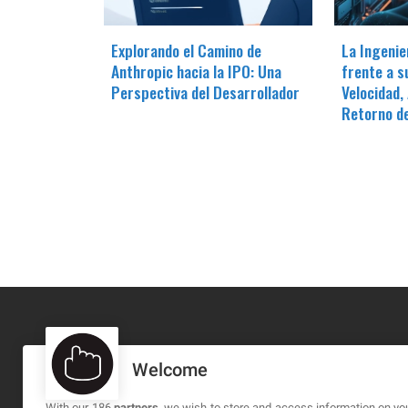
Explorando el Camino de
La Ingenie
Anthropic hacia la IPO: Una
frente a s
Perspectiva del Desarrollador
Velocidad,
Retorno de
Welcome
MA-NO WEB DESIGN AND DEVELOPMENT S.L.
C/ Nuredduna 22, 1-3, 07006
With our 186
partners
, we wish to store and access information on you