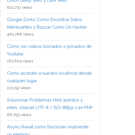
Onion Deep Web y Dark Web
822,731 views
Google Dorks Como Encontrar Datos
Interesantes y Buscar Como Un Hacker
461,788 views
Cómo ver videos borrados o privados de
Youtube
167,604 views
Como acceder a nuestro localhost desde
cualquier lugar
117,252 views
Solucionar Problemas html acentos y
eñes: charset UTF-8 / ISO-8859-1 en PHP
66,795 views
Async/Await como funcionan realmente:
un ejemplo