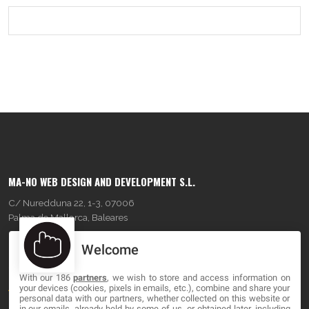
MA-NO WEB DESIGN AND DEVELOPMENT S.L.
C/ Nuredduna 22, 1-3, 07006
Palma de Mallorca, Baleares
Welcome
OUR COMPANY
With our 186
partners
, we wish to store and access information on
About
your devices (cookies, pixels in emails, etc.), combine and share your
personal data with our partners, whether collected on this website or
Blog
in our emails, already held by some of us, or obtained later, including