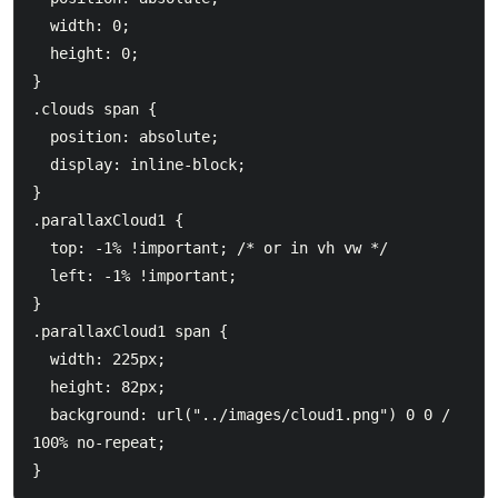
  width: 0;

  height: 0;

}

.clouds span {

  position: absolute;

  display: inline-block;

}

.parallaxCloud1 {

  top: -1% !important; /* or in vh vw */

  left: -1% !important;

}

.parallaxCloud1 span {

  width: 225px;

  height: 82px;

  background: url("../images/cloud1.png") 0 0 / 
100% no-repeat;
