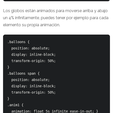
Los globos están animados para moverse arriba y abajo
un 4% infinitamente, puedes tener por ejemplo para cada
elemento su propia animación.
.balloons {

  position: absolute;

  display: inline-block;

  transform-origin: 50%;

}

.balloons span {

  position: absolute;

  display: inline-block;

  transform-origin: 50%;

}

.anim1 {

  animation: float 5s infinite ease-in-out; }
