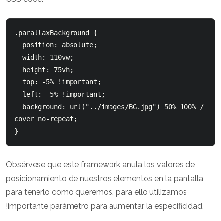
.parallaxBackground {

  position: absolute;

  width: 110vw;

  height: 75vh;

  top: -5% !important;

  left: -5% !important;

  background: url("../images/BG.jpg") 50% 100% / 
cover no-repeat;

Obsérvese que este framework anula los valores de
posicionamiento de nuestros elementos en la pantalla,
para tenerlo como queremos, para ello utilizamos
!importante parámetro para aumentar la especificidad.