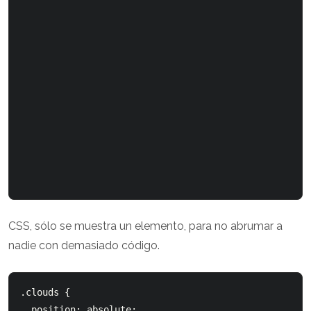
CSS, sólo se muestra un elemento, para no abrumar a
nadie con demasiado código.
.clouds {

  position: absolute;
