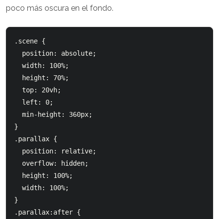
poco más oscura en el fondo.
.scene {

  position: absolute;

  width: 100%;

  height: 70%;

  top: 20vh;

  left: 0;

  min-height: 360px;

}

.parallax {

  position: relative;

  overflow: hidden;

  height: 100%;

  width: 100%;

}

.parallax:after {
