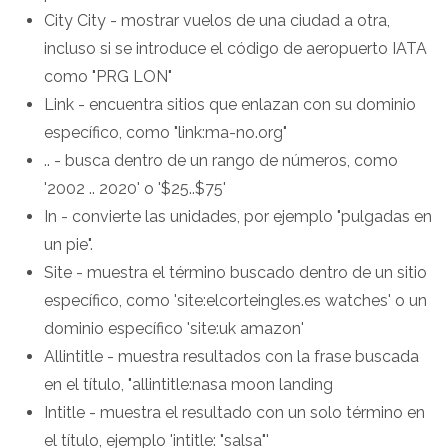
City City - mostrar vuelos de una ciudad a otra,
incluso si se introduce el código de aeropuerto IATA
como "PRG LON"
Link - encuentra sitios que enlazan con su dominio
específico, como "link:ma-no.org"
.. - busca dentro de un rango de números, como
'2002 .. 2020' o '$25..$75'
In - convierte las unidades, por ejemplo "pulgadas en
un pie".
Site - muestra el término buscado dentro de un sitio
específico, como 'site:elcorteingles.es watches' o un
dominio específico 'site:uk amazon'
Allintitle - muestra resultados con la frase buscada
en el título, "allintitle:nasa moon landing
Intitle - muestra el resultado con un solo término en
el título, ejemplo 'intitle: "salsa"'