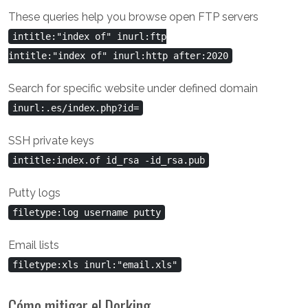
These queries help you browse open FTP servers
intitle:"index of" inurl:ftp
intitle:"index of" inurl:http after:2020
Search for specific website under defined domain
inurl:.es/index.php?id=
SSH private keys
intitle:index.of id_rsa -id_rsa.pub
Putty logs
filetype:log username putty
Email lists
filetype:xls inurl:"email.xls"
Cómo mitigar el Dorking