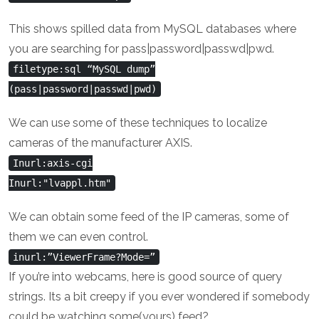
This shows spilled data from MySQL databases where
you are searching for pass|password|passwd|pwd.
filetype:sql “MySQL dump”
(pass|password|passwd|pwd)
We can use some of these techniques to localize
cameras of the manufacturer AXIS.
Inurl:axis-cgi
Inurl:"lvappl.htm"
We can obtain some feed of the IP cameras, some of
them we can even control.
inurl:”ViewerFrame?Mode=”
If you’re into webcams, here is good source of query
strings. Its a bit creepy if you ever wondered if somebody
could be watching some(yours) feed?