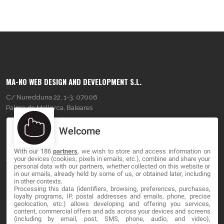
MA-NO WEB DESIGN AND DEVELOPMENT S.L.
C/ Nuredduna 22, 1-3, 07006
Palma de Mallorca, Baleares
Welcome
OUR COMPANY
With our 186
partners
, we wish to store and access information on
About
your devices (cookies, pixels in emails, etc.), combine and share your
personal data with our partners, whether collected on this website or
Blog
in our emails, already held by some of us, or obtained later, including
in other contexts.
Processing this data (identifiers, browsing, preferences, purchases,
Contact
loyalty programs, IP, postal addresses and emails, phone, precise
geolocation, etc.) allows developing and offering you services,
content, commercial offers and ads across your devices and screens
LEGAL
(including by email, post, SMS, phone, audio, and video),