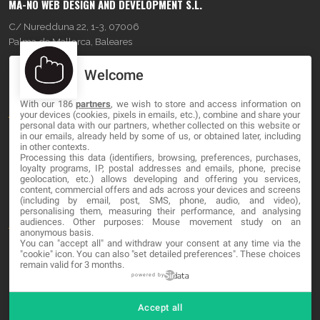
MA-NO WEB DESIGN AND DEVELOPMENT S.L.
C/ Nuredduna 22, 1-3, 07006
Palma de Mallorca, Baleares
Welcome
OUR COMPANY
With our 186
partners
, we wish to store and access information on
About
your devices (cookies, pixels in emails, etc.), combine and share your
personal data with our partners, whether collected on this website or
Blog
in our emails, already held by some of us, or obtained later, including
in other contexts.
Processing this data (identifiers, browsing, preferences, purchases,
Contact
loyalty programs, IP, postal addresses and emails, phone, precise
geolocation, etc.) allows developing and offering you services,
content, commercial offers and ads across your devices and screens
LEGAL
(including by email, post, SMS, phone, audio, and video),
personalising them, measuring their performance, and analysing
audiences. Other purposes: Mouse movement study on an
Terminos y Condiciones
anonymous basis.
You can "accept all" and withdraw your consent at any time via the
Política de Privacidad
"cookie" icon
. You can also "set detailed preferences". These choices
remain valid for 3 months.
Cookies
powered by
Accept all