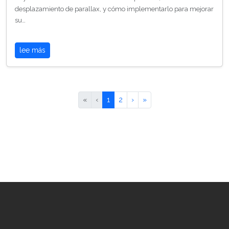
desplazamiento de parallax, y cómo implementarlo para mejorar
su…
lee más
«
‹
1
2
›
»