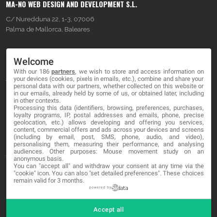
MA-NO WEB DESIGN AND DEVELOPMENT S.L.
C/ Nuredduna 22, 1-3, 07006
Palma de Mallorca, Baleares
OUR COMPANY
Welcome
With our 186
partners
, we wish to store and access information on
About
your devices (cookies, pixels in emails, etc.), combine and share your
personal data with our partners, whether collected on this website or
Blog
in our emails, already held by some of us, or obtained later, including
in other contexts.
Processing this data (identifiers, browsing, preferences, purchases,
Contact
loyalty programs, IP, postal addresses and emails, phone, precise
geolocation, etc.) allows developing and offering you services,
content, commercial offers and ads across your devices and screens
LEGAL
(including by email, post, SMS, phone, audio, and video),
personalising them, measuring their performance, and analysing
audiences. Other purposes: Mouse movement study on an
Terminos y Condiciones
anonymous basis.
You can "accept all" and withdraw your consent at any time via the
Política de Privacidad
"cookie" icon
. You can also "set detailed preferences". These choices
remain valid for 3 months.
Cookies
powered by
Accept all