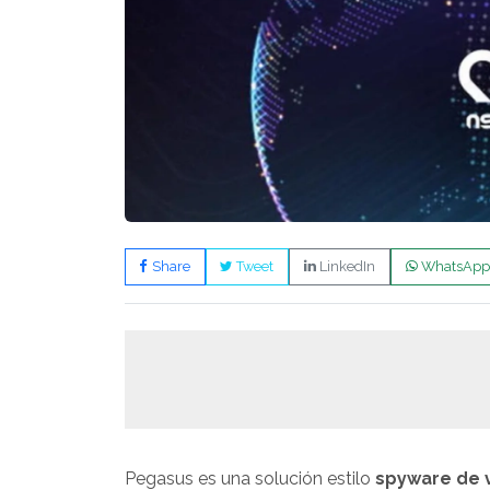
Share
Tweet
LinkedIn
WhatsApp
Pegasus es una solución estilo
spyware de v