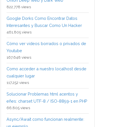
Onion Deep Web y Dark Web
822,778 views
Google Dorks Como Encontrar Datos
Interesantes y Buscar Como Un Hacker
461,805 views
Cómo ver videos borrados o privados de
Youtube
167,648 views
Como acceder a nuestro localhost desde
cualquier lugar
117,252 views
Solucionar Problemas html acentos y
eñes: charset UTF-8 / ISO-8859-1 en PHP
66,805 views
Async/Await como funcionan realmente:
un ejemplo