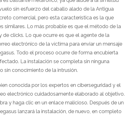
 es bastante metafórico, ya que alude a la similitud
uelo sin esfuerzo del caballo alado de la Antigua
creto comercial, pero esta característica es la que
es similares. Lo más probable es que el método de la
 de clicks. Lo que ocurre es que el agente de la
rreo electrónico de la víctima para enviar un mensaje
Pegasus. Todo el proceso ocurre de forma encubierta
fectado. La instalación se completa sin ninguna
o sin conocimiento de la intrusión.
 bien conocida por los expertos en ciberseguridad y el
reo electrónico cuidadosamente elaborado al objetivo.
abra y haga clic en un enlace malicioso. Después de un
 Pegasus lanzará la instalación, de nuevo, en completo