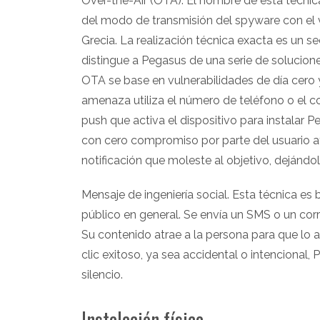
Over-the-Air (OTA). El nombre de esta técnica
del modo de transmisión del spyware con el v
Grecia. La realización técnica exacta es un se
distingue a Pegasus de una serie de solucion
OTA se base en vulnerabilidades de día cero y
amenaza utiliza el número de teléfono o el co
push que activa el dispositivo para instalar 
con cero compromiso por parte del usuario a
notificación que moleste al objetivo, dejándol
Mensaje de ingeniería social. Esta técnica es
público en general. Se envía un SMS o un cor
Su contenido atrae a la persona para que lo 
clic exitoso, ya sea accidental o intencional,
silencio.
Instalación física