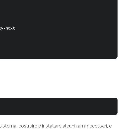
y-next

stema, costruire e installare alcuni rami necessari, e