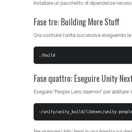
installare un pacchetto di dipendenze necessa
Fase tre: Building More Stuff
Ora costruire l'unità successiva eseguendo le
./build
Fase quattro: Eseguire Unity Nex
Eseguire "People Lens daemon" per abilitare '
~/unity/unity_build/libexec/unity-peopl
Per eseguire Unity Next in una finestra sul d