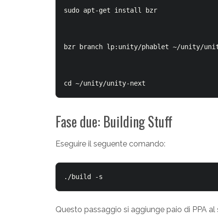
sudo apt-get install bzr

bzr branch lp:unity/phablet ~/unity/unit
cd ~/unity/unity-next 
Fase due: Building Stuff
Eseguire il seguente comando:
./build -s
Questo passaggio si aggiunge paio di PPA al si