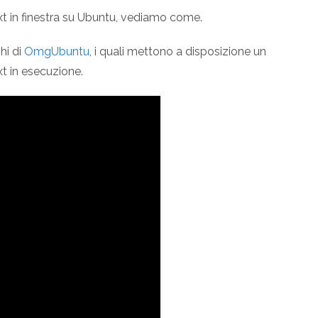
ext in finestra su Ubuntu, vediamo come.
hi di
OmgUbuntu
, i quali mettono a disposizione un
xt in esecuzione.