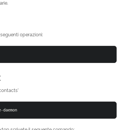
rie.
 seguenti operazioni:
t
contacts'
e-daemon
esktop scrivete il seguente comando: