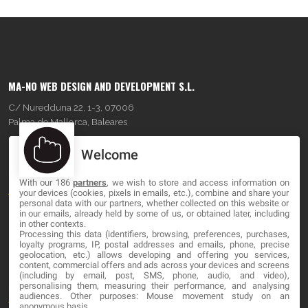
MA-NO WEB DESIGN AND DEVELOPMENT S.L.
C/ Nuredduna 22, 1-3, 07006
Palma de Mallorca, Baleares
Welcome
OUR COMPANY
With our 186
partners
, we wish to store and access information on
About
your devices (cookies, pixels in emails, etc.), combine and share your
personal data with our partners, whether collected on this website or
Blog
in our emails, already held by some of us, or obtained later, including
in other contexts.
Processing this data (identifiers, browsing, preferences, purchases,
Contact
loyalty programs, IP, postal addresses and emails, phone, precise
geolocation, etc.) allows developing and offering you services,
content, commercial offers and ads across your devices and screens
LEGAL
(including by email, post, SMS, phone, audio, and video),
personalising them, measuring their performance, and analysing
audiences. Other purposes: Mouse movement study on an
Terminos y Condiciones
anonymous basis.