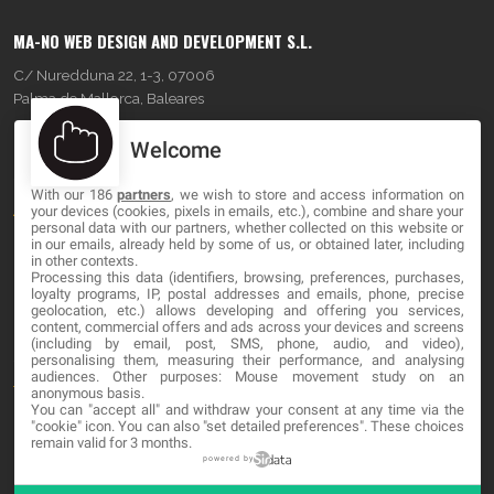
MA-NO WEB DESIGN AND DEVELOPMENT S.L.
C/ Nuredduna 22, 1-3, 07006
Palma de Mallorca, Baleares
Welcome
OUR COMPANY
With our 186
partners
, we wish to store and access information on
About
your devices (cookies, pixels in emails, etc.), combine and share your
personal data with our partners, whether collected on this website or
Blog
in our emails, already held by some of us, or obtained later, including
in other contexts.
Processing this data (identifiers, browsing, preferences, purchases,
Contact
loyalty programs, IP, postal addresses and emails, phone, precise
geolocation, etc.) allows developing and offering you services,
content, commercial offers and ads across your devices and screens
LEGAL
(including by email, post, SMS, phone, audio, and video),
personalising them, measuring their performance, and analysing
audiences. Other purposes: Mouse movement study on an
Terminos y Condiciones
anonymous basis.
You can "accept all" and withdraw your consent at any time via the
Política de Privacidad
"cookie" icon
. You can also "set detailed preferences". These choices
remain valid for 3 months.
Cookies
powered by