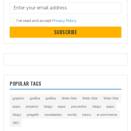
I've read and accept
Privacy Policy
SUBSCRIBE
POPULAR TAGS
graphic
grafica
grafica
Web-Site
Web-Site
Web-Site
apps
projects
blogs
apps
proyectos
blogs
apps
blogs
progetti
novedades
novità
news
e-commerce
SEO