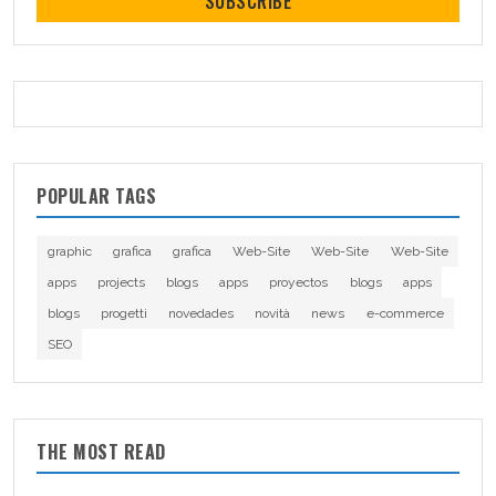
SUBSCRIBE
POPULAR TAGS
graphic
grafica
grafica
Web-Site
Web-Site
Web-Site
apps
projects
blogs
apps
proyectos
blogs
apps
blogs
progetti
novedades
novità
news
e-commerce
SEO
THE MOST READ