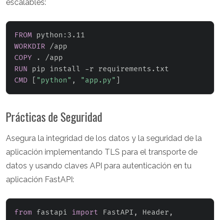
escalables:
FROM
 python:3.11
WORKDIR
 /app
COPY
 . /app
RUN
 pip install -r requirements.txt
CMD
 [
"python"
, 
"app.py"
]
Prácticas de Seguridad
Asegura la integridad de los datos y la seguridad de la
aplicación implementando TLS para el transporte de
datos y usando claves API para autenticación en tu
aplicación FastAPI:
from
 fastapi 
import
 FastAPI
,
 Header
,