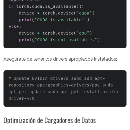
if
 torch
.
cuda
.
is_available
(
)
:
    device 
=
 torch
.
device
(
"cuda"
)
print
(
"CUDA is available!"
)
else
:
    device 
=
 torch
.
device
(
"cpu"
)
print
(
"CUDA is not available."
)
Asegúrate de tener los drivers apropiados instalados:
# Update NVIDIA drivers sudo add-apt-
repository ppa:graphics-drivers/ppa sudo 
apt-get update sudo apt-get install nvidia-
driver-470
Optimización de Cargadores de Datos