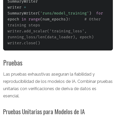
SummaryWriter

writer 
=
SummaryWriter
(
'runs/model_training'
)
for
epoch 
in
range
(
num_epochs
)
:
# Other 
training steps      
writer.add_scalar('training_loss', 
running_loss/len(data_loader), epoch)  
writer.close()
Pruebas
Las pruebas exhaustivas aseguran la fiabilidad y
reproducibilidad de los modelos de IA. Combinar pruebas
unitarias con verificaciones de deriva de datos es
esencial.
Pruebas Unitarias para Modelos de IA