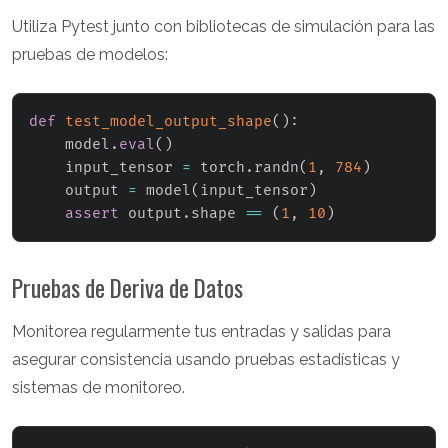
Utiliza Pytest junto con bibliotecas de simulación para las
pruebas de modelos:
def
test_model_output_shape
(
)
:
    model
.
eval
(
)
    input_tensor 
=
 torch
.
randn
(
1
,
784
)
    output 
=
 model
(
input_tensor
)
assert
 output
.
shape 
==
(
1
,
10
)
Pruebas de Deriva de Datos
Monitorea regularmente tus entradas y salidas para
asegurar consistencia usando pruebas estadísticas y
sistemas de monitoreo.