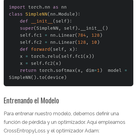
import
 torch
.
nn 
as
class
SimpleNN
(
nn
.
Module
)
:
def
__init__
(
self
)
:
super
(
SimpleNN
,
 self
)
.
__init__
(
)
    self
.
fc1 
=
 nn
.
Linear
(
784
,
128
)
    self
.
fc2 
=
 nn
.
Linear
(
128
,
10
)
def
forward
(
self
,
 x
)
:
    x 
=
 torch
.
relu
(
self
.
fc1
(
x
)
)
    x 
=
 self
.
fc2
(
x
)
return
 torch
.
softmax
(
x
,
 dim
=
1
)
  model 
=
SimpleNN
(
)
.
to
(
device
)
Entrenando el Modelo
Para entrenar nuestro modelo, debemos definir una
función de pérdida y un optimizador. Aquí empleamos
CrossEntropyLoss y el optimizador Adam: