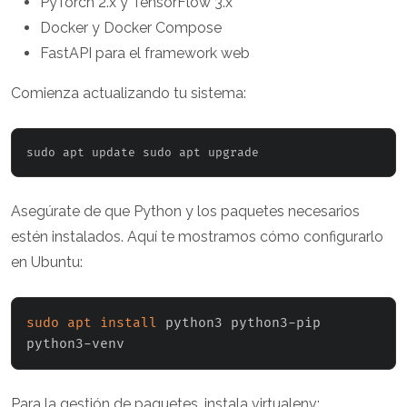
PyTorch 2.x y TensorFlow 3.x
Docker y Docker Compose
FastAPI para el framework web
Comienza actualizando tu sistema:
sudo apt update sudo apt upgrade
Asegúrate de que Python y los paquetes necesarios
estén instalados. Aquí te mostramos cómo configurarlo
en Ubuntu:
sudo
apt
install
 python3 python3-pip 
python3-venv
Para la gestión de paquetes, instala virtualenv: