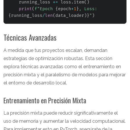
    running_loss 
+=
 loss
.
item
(
)
print
(
f"Epoch 
{
epoch
+
1
}
, Loss: 
{
running_loss
/
len
(
data_loader
)
}
"
)
Técnicas Avanzadas
A medida que tus proyectos escalan, demandan
estrategias de optimización robustas. Esta sección
explora técnicas avanzadas como el entrenamiento en
precisión mixta y el paralelismo de modelos para mejorar
el entorno de desarrollo local.
Entrenamiento en Precisión Mixta
La precisión mixta puede reducir significativamente el
uso de memoria y aumentar la velocidad computacional.
Para implementar esto en PyTorch, asegúrate de la