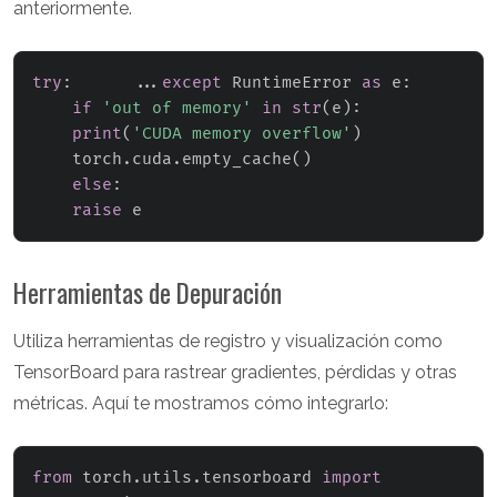
anteriormente.
try
:
.
.
.
except
 RuntimeError 
as
 e
:
if
'out of memory'
in
str
(
e
)
:
print
(
'CUDA memory overflow'
)
    torch
.
cuda
.
empty_cache
(
)
else
:
raise
 e
Herramientas de Depuración
Utiliza herramientas de registro y visualización como
TensorBoard para rastrear gradientes, pérdidas y otras
métricas. Aquí te mostramos cómo integrarlo:
from
 torch
.
utils
.
tensorboard 
import