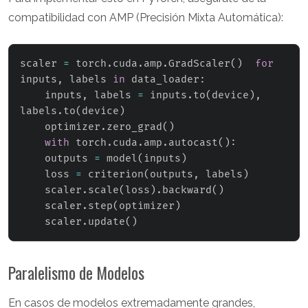
compatibilidad con AMP (Precisión Mixta Automática):
scaler 
=
 torch
.
cuda
.
amp
.
GradScaler
(
)
for
inputs
,
 labels 
in
 data_loader
:
    inputs
,
 labels 
=
 inputs
.
to
(
device
)
,
labels
.
to
(
device
)
    optimizer
.
zero_grad
(
)
with
 torch
.
cuda
.
amp
.
autocast
(
)
:
    outputs 
=
 model
(
inputs
)
    loss 
=
 criterion
(
outputs
,
 labels
)
    scaler
.
scale
(
loss
)
.
backward
(
)
    scaler
.
step
(
optimizer
)
    scaler
.
update
(
)
Paralelismo de Modelos
En casos de modelos extremadamente grandes,