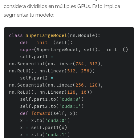
considera dividirlos en múltiples GPUs. Esto implica
segmentar tu modelo:
class
SuperLargeModel
(
nn
.
Module
)
:
def
__init__
(
self
)
:
super
(
SuperLargeModel
,
 self
)
.
__init__
(
)
    self
.
part1 
=
nn
.
Sequential
(
nn
.
Linear
(
784
,
512
)
,
nn
.
ReLU
(
)
,
 nn
.
Linear
(
512
,
256
)
)
    self
.
part2 
=
nn
.
Sequential
(
nn
.
Linear
(
256
,
128
)
,
nn
.
ReLU
(
)
,
 nn
.
Linear
(
128
,
10
)
)
    self
.
part1
.
to
(
'cuda:0'
)
    self
.
part2
.
to
(
'cuda:1'
)
def
forward
(
self
,
 x
)
:
    x 
=
 x
.
to
(
'cuda:0'
)
    x 
=
 self
.
part1
(
x
)
    x 
=
 x
.
to
(
'cuda:1'
)