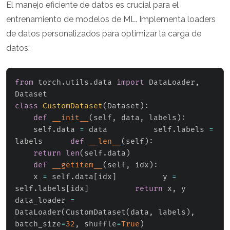
El manejo eficiente de datos es crucial para el
entrenamiento de modelos de ML. Implementa loaders
de datos personalizados para optimizar la carga de
datos:
from
 torch
.
utils
.
data 
import
 DataLoader
,
class
CustomDataset
(
Dataset
)
:
def
__init__
(
self
,
 data
,
 labels
)
:
    self
.
data 
=
 data          self
.
labels 
=
labels      
def
__len__
(
self
)
:
return
len
(
self
.
data
)
def
__getitem__
(
self
,
 idx
)
:
    x 
=
 self
.
data
[
idx
]
          y 
=
self
.
labels
[
idx
]
return
 x
,
 y

data_loader 
=
DataLoader
(
CustomDataset
(
data
,
 labels
)
,
batch_size
=
32
,
 shuffle
=
True
)