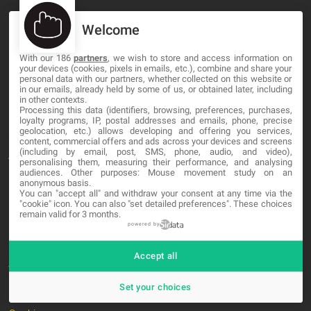
Welcome
MA-NO WEB DESIGN AND DEVELOPMENT S.L.
With our 186
partners
, we wish to store and access information on
your devices (cookies, pixels in emails, etc.), combine and share your
C/ Nuredduna 22, 1-3, 07006
personal data with our partners, whether collected on this website or
Palma de Mallorca, Baleares
in our emails, already held by some of us, or obtained later, including
in other contexts.
Processing this data (identifiers, browsing, preferences, purchases,
OUR COMPANY
loyalty programs, IP, postal addresses and emails, phone, precise
geolocation, etc.) allows developing and offering you services,
content, commercial offers and ads across your devices and screens
(including by email, post, SMS, phone, audio, and video),
About
personalising them, measuring their performance, and analysing
audiences. Other purposes: Mouse movement study on an
Blog
anonymous basis.
You can "accept all" and withdraw your consent at any time via the
Contact
"cookie" icon
. You can also "set detailed preferences". These choices
remain valid for 3 months.
powered by
LEGAL
Accept all
Terminos y Condiciones
Set your choices
Política de Privacidad