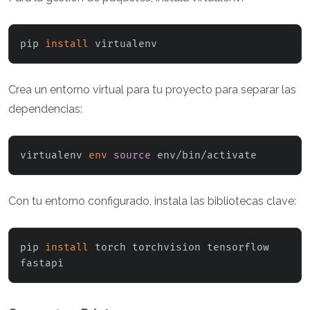
pip 
install
 virtualenv
Crea un entorno virtual para tu proyecto para separar las
dependencias:
virtualenv 
env
source
 env/bin/activate
Con tu entorno configurado, instala las bibliotecas clave:
pip 
install
 torch torchvision tensorflow 
fastapi