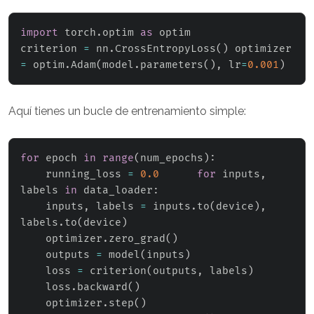
import
 torch
.
optim 
as
 optim

criterion 
=
 nn
.
CrossEntropyLoss
(
)
 optimizer 
=
 optim
.
Adam
(
model
.
parameters
(
)
,
 lr
=
0.001
)
Aquí tienes un bucle de entrenamiento simple:
for
 epoch 
in
range
(
num_epochs
)
:
    running_loss 
=
0.0
for
 inputs
,
labels 
in
 data_loader
:
    inputs
,
 labels 
=
 inputs
.
to
(
device
)
,
labels
.
to
(
device
)
    optimizer
.
zero_grad
(
)
    outputs 
=
 model
(
inputs
)
    loss 
=
 criterion
(
outputs
,
 labels
)
    loss
.
backward
(
)
    optimizer
.
step
(
)