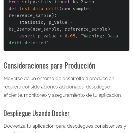
from
 scipy
.
stats 
import
def
test_data_drift
(
new_sample
,
reference_sample
)
:
    statistic
,
 p_value 
=
ks_2samp
(
new_sample
,
 reference_sample
)
assert
 p_value 
>
0.05
,
"Warning: Data 
drift detected"
Consideraciones para Producción
Moverse de un entorno de desarrollo a producción
requiere consideraciones adicionales: despliegue
eficiente, monitoreo y aseguramiento de tu aplicación.
Despliegue Usando Docker
Dockeriza tu aplicación para despliegues consistentes y