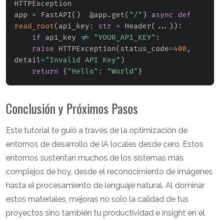
HTTPException

app 
=
 FastAPI
(
)
  @app
.
get
(
"/"
)
async
def
read_root
(
api_key
:
str
=
 Header
(
.
.
.
)
)
:
if
 api_key 
!=
"YOUR_API_KEY"
:
raise
 HTTPException
(
status_code
=
400
,
detail
=
"Invalid API Key"
)
return
{
"Hello"
:
"World"
}
Conclusión y Próximos Pasos
Este tutorial te guió a través de la optimización de
entornos de desarrollo de IA locales desde cero. Estos
entornos sustentan muchos de los sistemas más
complejos de hoy, desde el reconocimiento de imágenes
hasta el procesamiento de lenguaje natural. Al dominar
estos materiales, mejoras no solo la calidad de tus
proyectos sino también tu productividad e insight en el