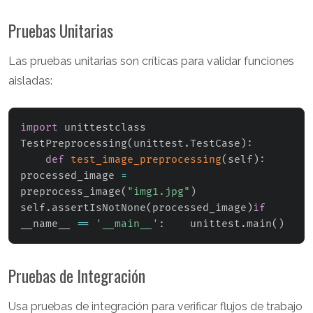
Pruebas Unitarias
Las pruebas unitarias son críticas para validar funciones
aisladas:
import
 unittestclass 
TestPreprocessing
(
unittest
.
TestCase
)
:
def
test_image_preprocessing
(
self
)
:
processed_image 
=
preprocess_image
(
"img1.jpg"
)
self
.
assertIsNotNone
(
processed_image
)
if
__name__ 
==
'__main__'
:
    unittest
.
main
(
)
Pruebas de Integración
Usa pruebas de integración para verificar flujos de trabajo