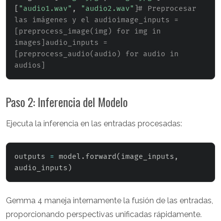
[
"audio1.wav"
,
"audio2.wav"
]
# Preprocesar 
las imágenes y el audioimage_inputs = 
[preprocess_image(img) for img in 
images]audio_inputs = 
[preprocess_audio(audio) for audio in 
audios]
Paso 2: Inferencia del Modelo
Ejecuta la inferencia en las entradas procesadas:
outputs 
=
 model
.
forward
(
image_inputs
,
audio_inputs
)
Gemma 4 maneja internamente la fusión de las entradas,
proporcionando perspectivas unificadas rápidamente.