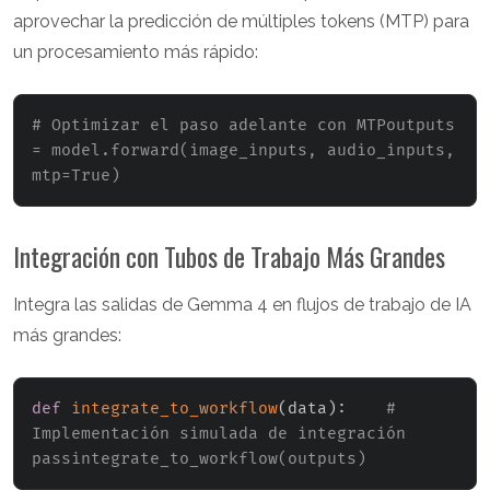
aprovechar la predicción de múltiples tokens (MTP) para
un procesamiento más rápido:
# Optimizar el paso adelante con MTPoutputs 
= model.forward(image_inputs, audio_inputs, 
mtp=True)
Integración con Tubos de Trabajo Más Grandes
Integra las salidas de Gemma 4 en flujos de trabajo de IA
más grandes:
def
integrate_to_workflow
(
data
)
:
# 
Implementación simulada de integración    
passintegrate_to_workflow(outputs)