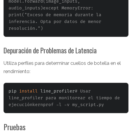
model.forward(image_inputs, 
audio_inputs)except MemoryError:    
print("Exceso de memoria durante la 
inferencia. Opta por datos de menor 
resolución.")
Depuración de Problemas de Latencia
Utiliza perfiles para determinar cuellos de botella en el
rendimiento:
pip 
install
 line_profiler
# Usar 
line_profiler para monitorear el tiempo de 
ejecuciónkernprof -l -v my_script.py
Pruebas