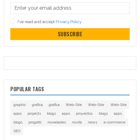
I've read and accept
Privacy Policy
SUBSCRIBE
POPULAR TAGS
graphic
grafica
grafica
Web-Site
Web-Site
Web-Site
apps
projects
blogs
apps
proyectos
blogs
apps
blogs
progetti
novedades
novità
news
e-commerce
SEO