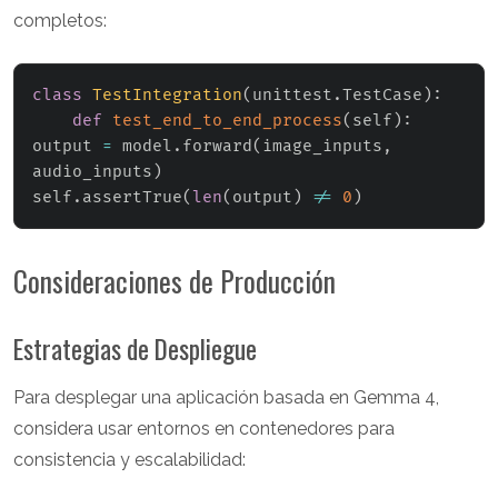
completos:
class
TestIntegration
(
unittest
.
TestCase
)
:
def
test_end_to_end_process
(
self
)
:
output 
=
 model
.
forward
(
image_inputs
,
audio_inputs
)
self
.
assertTrue
(
len
(
output
)
!=
0
)
Consideraciones de Producción
Estrategias de Despliegue
Para desplegar una aplicación basada en Gemma 4,
considera usar entornos en contenedores para
consistencia y escalabilidad: