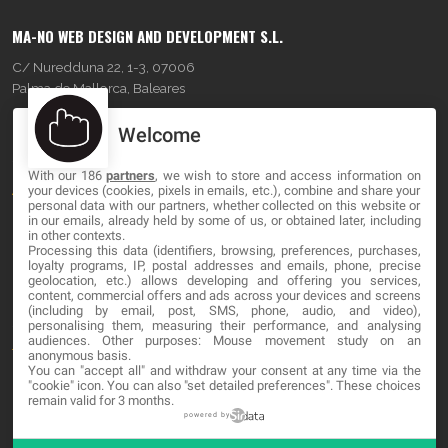
MA-NO WEB DESIGN AND DEVELOPMENT S.L.
C/ Nuredduna 22, 1-3, 07006
Palma de Mallorca, Baleares
Welcome
OUR COMPANY
With our 186
partners
, we wish to store and access information on
About
your devices (cookies, pixels in emails, etc.), combine and share your
personal data with our partners, whether collected on this website or
Blog
in our emails, already held by some of us, or obtained later, including
in other contexts.
Processing this data (identifiers, browsing, preferences, purchases,
Contact
loyalty programs, IP, postal addresses and emails, phone, precise
geolocation, etc.) allows developing and offering you services,
content, commercial offers and ads across your devices and screens
LEGAL
(including by email, post, SMS, phone, audio, and video),
personalising them, measuring their performance, and analysing
audiences. Other purposes: Mouse movement study on an
Terminos y Condiciones
anonymous basis.
You can "accept all" and withdraw your consent at any time via the
Política de Privacidad
"cookie" icon
. You can also "set detailed preferences". These choices
remain valid for 3 months.
Cookies
powered by