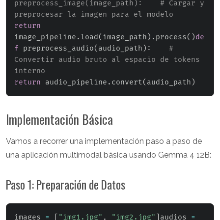
preprocess_image(image_path):    # Cargar y 
preprocesar la imagen para el modelo  
return
image_pipeline
.
load
(
image_path
)
.
process
(
)
de
f
 preprocess_audio
(
audio_path
)
:
# 
Convertir audio bruto al espacio de tokens 
interno  
return
 audio_pipeline
.
convert
(
audio_path
)
Implementación Básica
Vamos a recorrer una implementación paso a paso de
una aplicación multimodal básica usando Gemma 4 12B:
Paso 1: Preparación de Datos
images 
=
[
"img1.jpg"
,
"img2.jpg"
]
audios 
=