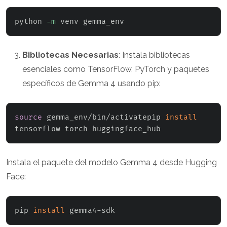
python 
-m
 venv gemma_env
Bibliotecas Necesarias
: Instala bibliotecas
esenciales como TensorFlow, PyTorch y paquetes
específicos de Gemma 4 usando pip:
source
 gemma_env/bin/activatepip 
install
tensorflow torch huggingface_hub
Instala el paquete del modelo Gemma 4 desde Hugging
Face:
pip 
install
 gemma4-sdk