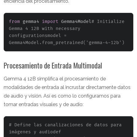
eficiencia del procesamiento.
from
 gemma4 
import
 Gemma4Model
# Initialize 
Gemma 4 12B with necessary 
configurationsmodel = 
Gemma4Model.from_pretrained('gemma-4-12b')
Procesamiento de Entrada Multimodal
Gemma 4 12B simplifica el procesamiento de
modalidades de entrada al incrustar directamente datos
de audio y visión. Así es como lo configuramos para
tomar entradas visuales y de audio:
# Define las canalizaciones de datos para 
imágenes y audiodef 