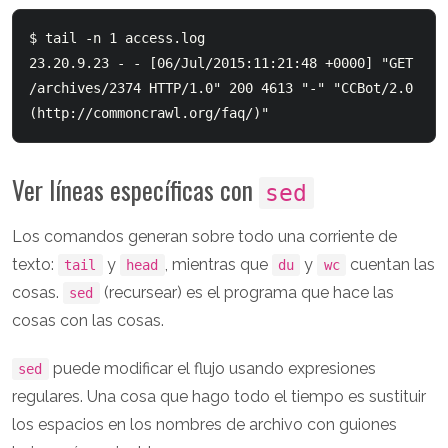
$ tail -n 1 access.log

23.20.9.23 - - [06/Jul/2015:11:21:48 +0000] "GET 
/archives/2374 HTTP/1.0" 200 4613 "-" "CCBot/2.0 
(http://commoncrawl.org/faq/)"
Ver líneas específicas con
sed
Los comandos generan sobre todo una corriente de
texto:
y
, mientras que
y
cuentan las
tail
head
du
wc
cosas.
(recursear) es el programa que hace las
sed
cosas con las cosas.
puede modificar el flujo usando expresiones
sed
regulares. Una cosa que hago todo el tiempo es sustituir
los espacios en los nombres de archivo con guiones