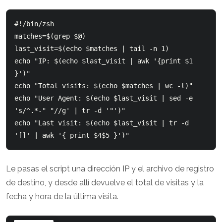
#!/bin/zsh

matches=$(grep $@)

last_visit=$(echo $matches | tail -n 1)

echo "IP: $(echo $last_visit | awk '{print $1 
}')"

echo "Total visits: $(echo $matches | wc -l)"

echo "User Agent: $(echo $last_visit | sed -e 
's/^.*-" "//g' | tr -d '"')"

echo "Last visit: $(echo $last_visit | tr -d 
Le pasas el script una dirección IP y el archivo de registro
de destino, y desde allí devuelve el total de visitas y la
fecha y hora de la última visita.