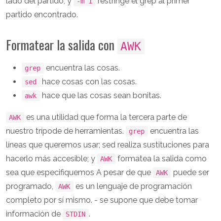
lado del partido, y
restringe el grep al primer
-m 1
partido encontrado.
Formatear la salida con
AWK
encuentra las cosas.
grep
hace cosas con las cosas.
sed
hace que las cosas sean bonitas.
awk
es una utilidad que forma la tercera parte de
AWK
nuestro trípode de herramientas.
encuentra las
grep
líneas que queremos usar; sed realiza sustituciones para
hacerlo más accesible; y
formatea la salida como
AWK
sea que especifiquemos A pesar de que
puede ser
AWK
programado,
es un lenguaje de programación
AWK
completo por sí mismo. - se supone que debe tomar
información de
.
STDIN