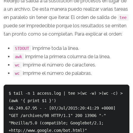
Redirijo la salida a la sustitución de procesos en lugar de
a un archivo. De esta manera puedo realizar varias tareas
en paralelo sin tener que iterar. El orden de salida de
tee
puede ser impredecible porque los resultados se emiten
tan pronto como se completan. Para explicar el orden:
imprime toda la línea.
STDOUT
imprime la primera columna de la línea.
awk
imprime el número de caracteres.
wc
imprime el número de palabras.
wc
$ tail -n 1 access.log | tee >(wc -w) >(wc -c) >
(awk '{ print $1 }')

66.249.67.95 - - [07/Jul/2015:20:41:29 +0000] 
"GET /archives/98 HTTP/1.1" 200 13906 "-" 
"Mozilla/5.0 (compatible; Googlebot/2.1; 
+http://www.google.com/bot.html)"
