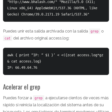
"http://www.bhalash.com/" "Mozilla/5.0 (X11; 
Linux x86_64) AppleWebKit/537.36 (KHTML, like 
Puedes unir esta salida archivada con la salida
o
grep
del archivo original access.log:
cat
awk { print “IP: “ $1 }’ < <({zcat access.log*gz 
& cat access.log}

Acelerar el grep
Puedes forzar a
a ejecutarse cientos de veces más
grep
rápido si reinicia la localización del sistema antes de su
búsqueda. Los emuladores de terminal modernos utilizan