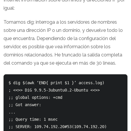
igual:
Tomamos dig: interroga a los servidores de nombres
sobre una dirección IP o un dominio, y devuelve todo lo
que encuentra. Dependiendo de la configuración del
servidor, es posible que vea información sobre los
dominios relacionados. He truncado la salida completa
del comando ya que se ejecuta en más de 30 líneas.
$ dig $(awk ‘END{ print $1 }’ access.log)

; <<>> DiG 9.9.5-3ubuntu0.2-Ubuntu <<>>

;; global options: +cmd

;; Got answer:

...

;; Query time: 1 msec

;; SERVER: 109.74.192.20#53(109.74.192.20)
