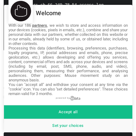
$ ./visitors.sh 66.249.78.54 access.log

Welcome
IP: 66.249.78.54

Total visits: 3856

With our 186
partners
, we wish to store and access information on
User Agent: Mozilla/5.0 (compatible; 
your devices (cookies, pixels in emails, etc.), combine and share your
personal data with our partners, whether collected on this website or
Googlebot/2.1;+http://www.google.com/bot.html)

in our emails, already held by some of us, or obtained later, including
in other contexts.
Processing this data (identifiers, browsing, preferences, purchases,
loyalty programs, IP, postal addresses and emails, phone, precise
geolocation, etc.) allows developing and offering you services,
content, commercial offers and ads across your devices and screens
Colorear la salida con multitail
(including by email, post, SMS, phone, audio, and video),
personalising them, measuring their performance, and analysing
audiences. Other purposes: Mouse movement study on an
Las líneas rectas de blanco sobre negro se mezclan de
anonymous basis.
You can "accept all" and withdraw your consent at any time via the
una línea a otra cuando se mira lo suficiente durante
"cookie" icon
. You can also "set detailed preferences". These choices
remain valid for 3 months.
mucho tiempo. Por otra parte,
, "el colorante
grc
powered by
genérico", añadirá color a cualquier comando.
Accept all
es un sustituto directo de
:
multitail
tail
Set your choices