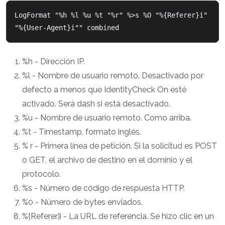
LogFormat "%h %l %u %t "%r" %>s %O "%{Referer}i" 
%h - Dirección IP.
%l - Nombre de usuario remoto. Desactivado por
defecto a menos que IdentityCheck On esté
activado. Será dash si está desactivado.
%u - Nombre de usuario remoto. Como arriba.
%t - Timestamp, formato inglés.
% r - Primera línea de petición. Si la solicitud es POST
o GET, el archivo de destino en el dominio y el
protocolo.
%s - Número de código de respuesta HTTP.
%0 - Número de bytes enviados.
%{Referer]i - La URL de referencia. Se hizo clic en un