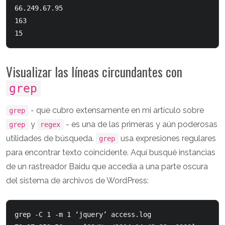
66.249.67.95

163

Visualizar las líneas circundantes con
grep
- que cubro extensamente en mi artículo sobre
grep
y
- es una de las primeras y aún poderosas
grep
regex
utilidades de búsqueda.
usa expresiones regulares
grep
para encontrar texto coincidente. Aquí busqué instancias
de un rastreador Baidu que accedía a una parte oscura
del sistema de archivos de WordPress:
grep -C 1 -m 1 ‘jquery’ access.log
