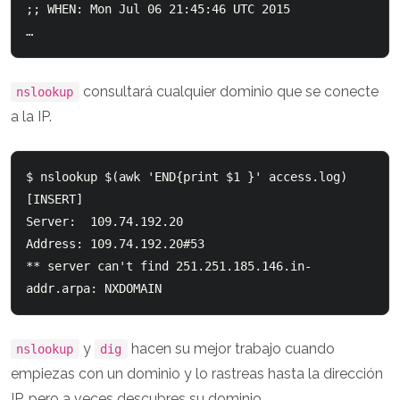
;; WHEN: Mon Jul 06 21:45:46 UTC 2015

…
consultará cualquier dominio que se conecte
nslookup
a la IP.
$ nslookup $(awk 'END{print $1 }' access.log)

[INSERT]

Server:  109.74.192.20

Address: 109.74.192.20#53

** server can't find 251.251.185.146.in-
y
hacen su mejor trabajo cuando
nslookup
dig
empiezas con un dominio y lo rastreas hasta la dirección
IP, pero a veces descubres su dominio.