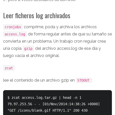
Leer ficheros log archivados
comprime, poda y archiva los archivos
cronjobs
de forma regular antes de que su tamaño se
access.log
convierta en un problema. Un trabajo cron regular crea
una copia
del archivo access.log de ese día y
gzip
luego vacía el archivo original.
zcat
lee el contenido de un archivo gzip en
:
STDOUT
$ zcat access.log.tar.gz | head -n 1

79.97.253.56 - - [03/Nov/2014:14:38:26 +0000] 
"GET /icons/blank.gif HTTP/1.1" 200 430 