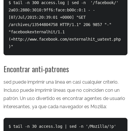
$ tail -n 300 access.log | sed -n  '/facebook/'

2a03:2880:3010:9ff6:face:b00c:0:1 - - 
[07/Jul/2015:20:39:01 +0000] "GET 
/archives/13544804758 HTTP/1.1" 206 9857 "-" 
"facebookexternalhit/1.1 
(+http://www.facebook.com/externalhit_uatext.php
Encontrar anti-patrones
sed puede imprimir una línea en casi cualquier criterio.
Incluso puede imprimir líneas que no coinciden con un
patrón. Un uso divertido es encontrar agentes de usuario
interesantes, ya que cada navegador es Mozilla:
$ tail -n 30 access.log | sed -n '/Mozilla/!p' 
