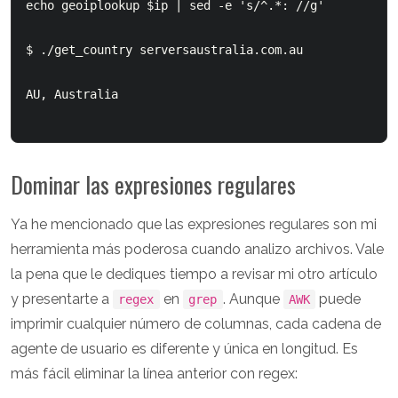
echo geoiplookup $ip | sed -e 's/^.*: //g'

$ ./get_country serversaustralia.com.au

AU, Australia

Dominar las expresiones regulares
Ya he mencionado que las expresiones regulares son mi
herramienta más poderosa cuando analizo archivos. Vale
la pena que le dediques tiempo a revisar mi otro artículo
y presentarte a
en
. Aunque
puede
regex
grep
AWK
imprimir cualquier número de columnas, cada cadena de
agente de usuario es diferente y única en longitud. Es
más fácil eliminar la línea anterior con regex: