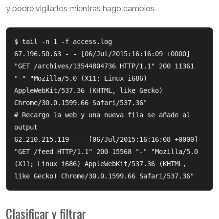
y podré vigilarlos mientras hago cambios.
$ tail -n 1 -f access.log

67.196.50.63 - - [06/Jul/2015:16:16:09 +0000] 
"GET /archives/13544804736 HTTP/1.1" 200 11361 
"-" "Mozilla/5.0 (X11; Linux i686) 
AppleWebKit/537.36 (KHTML, like Gecko) 
Chrome/30.0.1599.66 Safari/537.36"

# Recargo la web y una nueva fila se añade al 
output

62.210.215.119 - - [06/Jul/2015:16:16:08 +0000] 
"GET /feed HTTP/1.1" 200 15568 "-" "Mozilla/5.0 
(X11; Linux i686) AppleWebKit/537.36 (KHTML, 
Clasificar y filtrar