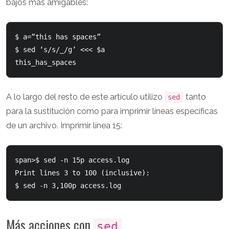
bajos más amigables:
$ a=”this has spaces”

$ sed ‘s/s/_/g’ <<< $a

A lo largo del resto de este artículo utilizo
tanto
sed
para la sustitución como para imprimir líneas específicas
de un archivo. Imprimir línea 15:
span>$ sed -n 15p access.log

Print lines 3 to 100 (inclusive):

Más acciones con
sed