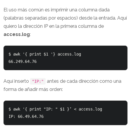
El uso más común es imprimir una columna dada
(palabras separadas por espacios) desde la entrada. Aquí
quiero la dirección IP en la primera columna de
access.log
:
$ awk '{ print $1 '} access.log

Aquí inserto
antes de cada dirección como una
"IP:"
forma de añadir más orden:
$ awk '{ print "IP: " $1 }’ < access.log
