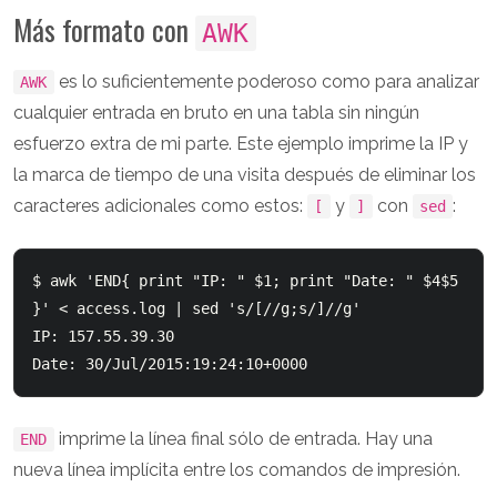
Más formato con
AWK
es lo suficientemente poderoso como para analizar
AWK
cualquier entrada en bruto en una tabla sin ningún
esfuerzo extra de mi parte. Este ejemplo imprime la IP y
la marca de tiempo de una visita después de eliminar los
caracteres adicionales como estos:
y
con
:
[
]
sed
$ awk 'END{ print "IP: " $1; print "Date: " $4$5 
}' < access.log | sed 's/[//g;s/]//g' 

IP: 157.55.39.30

imprime la línea final sólo de entrada. Hay una
END
nueva línea implícita entre los comandos de impresión.