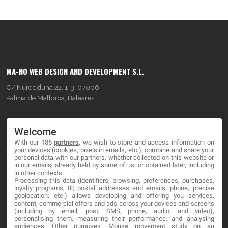
MA-NO WEB DESIGN AND DEVELOPMENT S.L.
C/ Nuredduna 22, 1-3, 07006
Palma de Mallorca, Baleares
OUR COMPANY
Welcome
With our 186
partners
, we wish to store and access information on
About
your devices (cookies, pixels in emails, etc.), combine and share your
personal data with our partners, whether collected on this website or
Blog
in our emails, already held by some of us, or obtained later, including
in other contexts.
Processing this data (identifiers, browsing, preferences, purchases,
Contact
loyalty programs, IP, postal addresses and emails, phone, precise
geolocation, etc.) allows developing and offering you services,
content, commercial offers and ads across your devices and screens
LEGAL
(including by email, post, SMS, phone, audio, and video),
personalising them, measuring their performance, and analysing
audiences. Other purposes: Mouse movement study on an