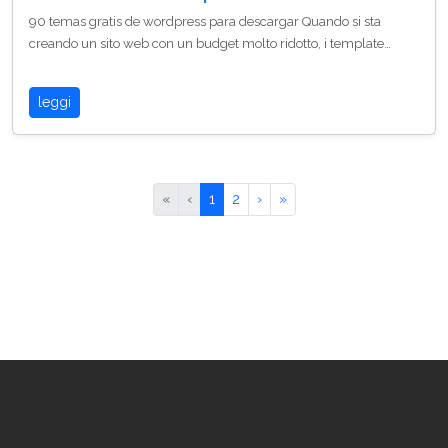
90 temas gratis de wordpress para descargar Quando si sta
creando un sito web con un budget molto ridotto, i template…
leggi
«
‹
1
2
›
»