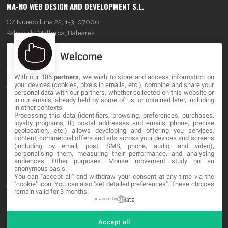
MA-NO WEB DESIGN AND DEVELOPMENT S.L.
C/ Nuredduna 22, 1-3, 07006
Palma de Mallorca, Baleares
Welcome
OUR COMPANY
With our 186
partners
, we wish to store and access information on
About
your devices (cookies, pixels in emails, etc.), combine and share your
personal data with our partners, whether collected on this website or
Blog
in our emails, already held by some of us, or obtained later, including
in other contexts.
Processing this data (identifiers, browsing, preferences, purchases,
Contact
loyalty programs, IP, postal addresses and emails, phone, precise
geolocation, etc.) allows developing and offering you services,
content, commercial offers and ads across your devices and screens
LEGAL
(including by email, post, SMS, phone, audio, and video),
personalising them, measuring their performance, and analysing
audiences. Other purposes: Mouse movement study on an
Cookies
anonymous basis.
You can "accept all" and withdraw your consent at any time via the
Avviso Legale
"cookie" icon
. You can also "set detailed preferences". These choices
remain valid for 3 months.
Politica sulla privacy
powered by
Accept all