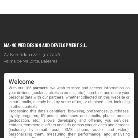
MA-NO WEB DESIGN AND DEVELOPMENT S.L.
C/ Nuredduna 22, 1-3, 07006
Palma de Mallorca, Baleares
OUR COMPANY
Welcome
With our 186
partners
, we wish to store and access information on
About
your devices (cookies, pixels in emails, etc.), combine and share your
personal data with our partners, whether collected on this website or
Blog
in our emails, already held by some of us, or obtained later, including
in other contexts.
Processing this data (identifiers, browsing, preferences, purchases,
Contact
loyalty programs, IP, postal addresses and emails, phone, precise
geolocation, etc.) allows developing and offering you services,
content, commercial offers and ads across your devices and screens
LEGAL
(including by email, post, SMS, phone, audio, and video),
personalising them, measuring their performance, and analysing