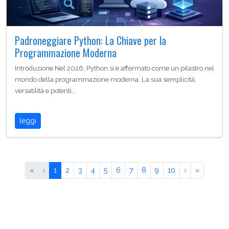
Padroneggiare Python: La Chiave per la
Programmazione Moderna
Introduzione Nel 2026, Python si è affermato come un pilastro nel
mondo della programmazione moderna. La sua semplicità,
versatilità e potenti…
leggi
«
‹
1
2
3
4
5
6
7
8
9
10
›
»