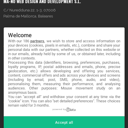
MA-NO WEB DESIGN AND DEVELOPMENT S.L.
C/ Nuredduna 22, 1-3, 07006
Palma de Mallorca, Baleares
OUR COMPANY
Welcome
With our 186
partners
, we wish to store and access information on
About
your devices (cookies, pixels in emails, etc.), combine and share your
personal data with our partners, whether collected on this website or
Blog
in our emails, already held by some of us, or obtained later, including
in other contexts.
Processing this data (identifiers, browsing, preferences, purchases,
Contact
loyalty programs, IP, postal addresses and emails, phone, precise
geolocation, etc.) allows developing and offering you services,
content, commercial offers and ads across your devices and screens
LEGAL
(including by email, post, SMS, phone, audio, and video),
personalising them, measuring their performance, and analysing
audiences. Other purposes: Mouse movement study on an
Cookies
anonymous basis.
You can "accept all" and withdraw your consent at any time via the
Avviso Legale
"cookie" icon
. You can also "set detailed preferences". These choices
remain valid for 3 months.
Politica sulla privacy
powered by
Accept all