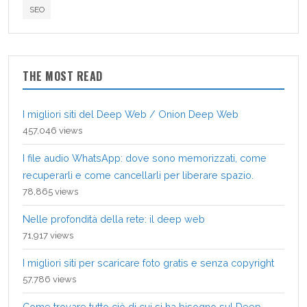
SEO
THE MOST READ
I migliori siti del Deep Web / Onion Deep Web
457,046 views
I file audio WhatsApp: dove sono memorizzati, come
recuperarli e come cancellarli per liberare spazio.
78,865 views
Nelle profondità della rete: il deep web
71,917 views
I migliori siti per scaricare foto gratis e senza copyright
57,786 views
Come trovare tutto ciò di cui si ha bisogno sul Deep