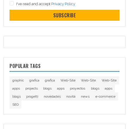
I've read and accept
Privacy Policy
SUBSCRIBE
POPULAR TAGS
graphic
grafica
grafica
Web-Site
Web-Site
Web-Site
apps
projects
blogs
apps
proyectos
blogs
apps
blogs
progetti
novedades
novità
news
e-commerce
SEO