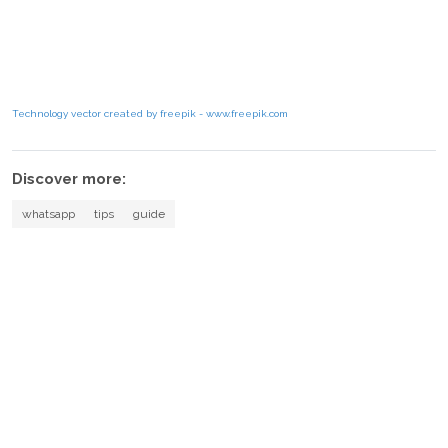
Technology vector created by freepik - www.freepik.com
Discover more:
whatsapp
tips
guide