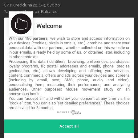
C/ Nuredduna 22, 1-3, 07006
Palma de Mallorca, Baleares
Welcome
OUR COMPANY
With our 186
partners
, we wish to store and access information on
About
your devices (cookies, pixels in emails, etc.), combine and share your
personal data with our partners, whether collected on this website or
Blog
in our emails, already held by some of us, or obtained later, including
in other contexts.
Processing this data (identifiers, browsing, preferences, purchases,
Contact
loyalty programs, IP, postal addresses and emails, phone, precise
geolocation, etc.) allows developing and offering you services,
content, commercial offers and ads across your devices and screens
LEGAL
(including by email, post, SMS, phone, audio, and video),
personalising them, measuring their performance, and analysing
audiences. Other purposes: Mouse movement study on an
Terminos y Condiciones
anonymous basis.
You can "accept all" and withdraw your consent at any time via the
Política de Privacidad
"cookie" icon
. You can also "set detailed preferences". These choices
remain valid for 3 months.
Cookies
powered by
Accept all