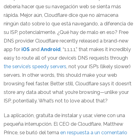
debería hacer que su navegación web se sienta más
rápida. Mejor aún, Cloudflare dice que no almacena
ningún dato sobre lo que está navegando, a diferencia de
su ISP, potencialmente. ¿Qué hay de malo en eso? Free
DNS provider Cloudflare recently released a brand-new
app for
iOS
and
Android
, “1.1.1.1,” that makes it incredibly
easy to route all of your device’s DNS requests through
the service’s speedy servers
, not your ISP’s (likely slower)
servers. In other words, this should make your web
browsing feel faster. Better still, Cloudflare says it doesn’t
store any data about what you’re browsing—unlike your
ISP, potentially. What’s not to love about that?
La aplicación, gratuita de instalar y usar, viene con una
pequeña interrupción. El CEO de Cloudflare, Matthew
Prince, se burló del tema
en respuesta a un comentario