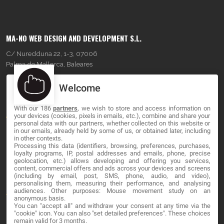
MA-NO WEB DESIGN AND DEVELOPMENT S.L.
C/ Nuredduna 22, 1-3, 07006
Palma de Mallorca, Baleares
Welcome
OUR COMPANY
With our 186
partners
, we wish to store and access information on
About
your devices (cookies, pixels in emails, etc.), combine and share your
personal data with our partners, whether collected on this website or
Blog
in our emails, already held by some of us, or obtained later, including
in other contexts.
Processing this data (identifiers, browsing, preferences, purchases,
Contact
loyalty programs, IP, postal addresses and emails, phone, precise
geolocation, etc.) allows developing and offering you services,
content, commercial offers and ads across your devices and screens
LEGAL
(including by email, post, SMS, phone, audio, and video),
personalising them, measuring their performance, and analysing
audiences. Other purposes: Mouse movement study on an
Terminos y Condiciones
anonymous basis.
You can "accept all" and withdraw your consent at any time via the
Política de Privacidad
"cookie" icon
. You can also "set detailed preferences". These choices
remain valid for 3 months.