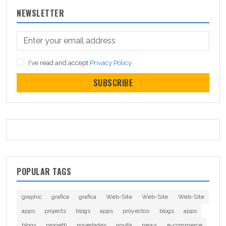
NEWSLETTER
I've read and accept
Privacy Policy
SUBSCRIBE
POPULAR TAGS
graphic
grafica
grafica
Web-Site
Web-Site
Web-Site
apps
projects
blogs
apps
proyectos
blogs
apps
blogs
progetti
novedades
novità
news
e-commerce