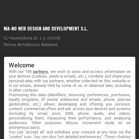
MA-NO WEB DESIGN AND DEVELOPMENT S.L.
C/ Nuredduna 22, 1-3, 07006
Palma de Mallorca, Baleares
OUR COMPANY
Welcome
With our 186
partners
, we wish to store and access information on
About
your devices (cookies, pixels in emails, etc.), combine and share your
personal data with our partners, whether collected on this website or
Blog
in our emails, already held by some of us, or obtained later, including
in other contexts.
Processing this data (identifiers, browsing, preferences, purchases,
Contact
loyalty programs, IP, postal addresses and emails, phone, precise
geolocation, etc.) allows developing and offering you services,
content, commercial offers and ads across your devices and screens
LEGAL
(including by email, post, SMS, phone, audio, and video),
personalising them, measuring their performance, and analysing
audiences. Other purposes: Mouse movement study on an
Terminos y Condiciones
anonymous basis.
You can "accept all" and withdraw your consent at any time via the
Política de Privacidad
"cookie" icon
. You can also "set detailed preferences". These choices