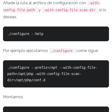
Añade la ruta al archivo de configuración con
-with-
y
si lo
config-file-path
-with-config-file-scan-dir
deseas.
Por ejemplo ejecutamos
come sigue:
./configure
./configure --prefix=/opt --with-config-file-
path=/opt/php –with-config-file-scan-
Montamos