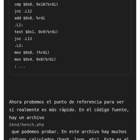
cmp $0x0, 0x18(%rdi)

jnz .L12

add $0x8, %rdi

.L1:

test $0x1, 0x9(%rdi)

jnz .L13

.L2:

mov $0x0, (%rdi)

mov $0x4, 0x8(%rdi)

Ahora probemos el punto de referencia para ver 
si realmente es más rápido. En el código fuente, 
hay un archivo 
Zend/bench.php 
 que podemos probar. En este archivo hay muchos 
códigos calculados (hash, loop .etc). Este es el 