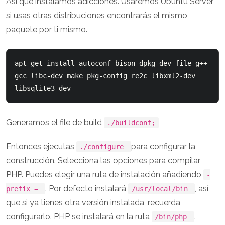
Así que instalamos adicciones. Usaremos Ubuntu Server,
si usas otras distribuciones encontrarás el mismo
paquete por ti mismo.
apt-get install autoconf bison dpkg-dev file g++ 
gcc libc-dev make pkg-config re2c libxml2-dev 
Generamos el file de build
./buildconf;
Entonces ejecutas
para configurar la
./configure
construcción. Selecciona las opciones para compilar
PHP. Puedes elegir una ruta de instalación añadiendo
-
. Por defecto instalará
, así
prefix =
/usr/local/bin
que si ya tienes otra versión instalada, recuerda
configurarlo. PHP se instalará en la ruta
.
/bin/php