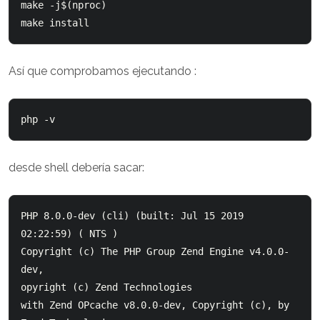
make -j$(nproc)

Así que comprobamos ejecutando :
desde shell debería sacar:
PHP 8.0.0-dev (cli) (built: Jul 15 2019 
02:22:59) ( NTS ) 

Copyright (c) The PHP Group Zend Engine v4.0.0-
dev, 

opyright (c) Zend Technologies     

with Zend OPcache v8.0.0-dev, Copyright (c), by 