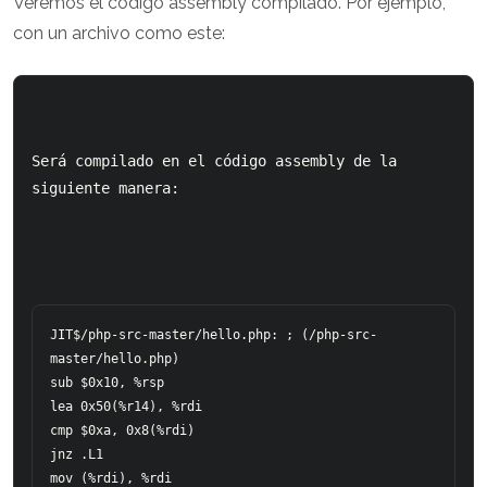
Veremos el código assembly compilado. Por ejemplo,
con un archivo como este:
Será compilado en el código assembly de la 
siguiente manera:
JIT$/php-src-master/hello.php: ; (/php-src-
master/hello.php)

sub $0x10, %rsp

lea 0x50(%r14), %rdi

cmp $0xa, 0x8(%rdi)

jnz .L1

mov (%rdi), %rdi
