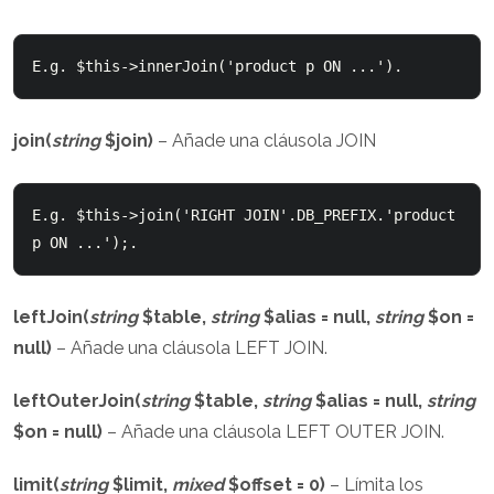
E.g. $this->innerJoin('product p ON ...').
join(
string
$join)
– Añade una cláusola JOIN
E.g. $this->join('RIGHT JOIN'.DB_PREFIX.'product 
p ON ...');.
leftJoin(
string
$table,
string
$alias = null,
string
$on =
null)
– Añade una cláusola LEFT JOIN.
leftOuterJoin(
string
$table,
string
$alias = null,
string
$on = null)
– Añade una cláusola LEFT OUTER JOIN.
limit(
string
$limit,
mixed
$offset = 0)
– Límita los