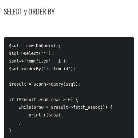
SELECT y ORDER BY
$sql = new DbQuery();

$sql->select('*');

$sql->from('item', 'i');

$sql->orderBy('i.item_id');

$result = $conn->query($sql);

if ($result->num_rows > 0) {

    while($row = $result->fetch_assoc()) {

        print_r($row);

    }
