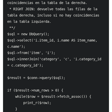
coincidencias en la tabla de la derecha.

 * RIGHT JOIN: devuelve todas las filas de la 
tabla derecha, incluso si no hay coincidencias 
en la tabla izquierda.

 **/

$sql = new DbQuery();

$sql->select('i.item_id, i.name AS item_name, 
c.name');

$sql->from('item', 'i');

$sql->innerJoin('category', 'c', 'i.category_id 
= c.category_id');

$result = $conn->query($sql);

if ($result->num_rows > 0) {

    while($row = $result->fetch_assoc()) {

        print_r($row);

    }
