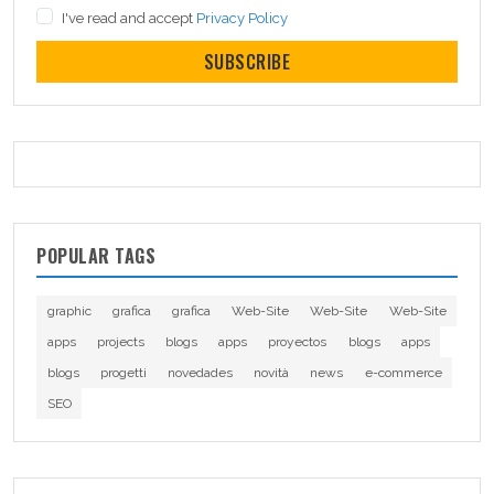
I've read and accept
Privacy Policy
SUBSCRIBE
POPULAR TAGS
graphic
grafica
grafica
Web-Site
Web-Site
Web-Site
apps
projects
blogs
apps
proyectos
blogs
apps
blogs
progetti
novedades
novità
news
e-commerce
SEO