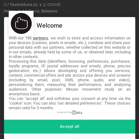
C/ Nuredduna 22, 1-3, 07006
Palma de Mallorca, Baleares
Welcome
OUR COMPANY
With our 186
partners
, we wish to store and access information on
About
your devices (cookies, pixels in emails, etc.), combine and share your
personal data with our partners, whether collected on this website or
Blog
in our emails, already held by some of us, or obtained later, including
in other contexts.
Processing this data (identifiers, browsing, preferences, purchases,
Contact
loyalty programs, IP, postal addresses and emails, phone, precise
geolocation, etc.) allows developing and offering you services,
content, commercial offers and ads across your devices and screens
LEGAL
(including by email, post, SMS, phone, audio, and video),
personalising them, measuring their performance, and analysing
audiences. Other purposes: Mouse movement study on an
Terminos y Condiciones
anonymous basis.
You can "accept all" and withdraw your consent at any time via the
Política de Privacidad
"cookie" icon
. You can also "set detailed preferences". These choices
remain valid for 3 months.
Cookies
powered by
Accept all