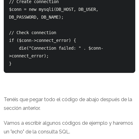
// Create connection

$conn = new mysqli(DB_HOST, DB_USER, 
DB_PASSWORD, DB_NAME);

// Check connection

if ($conn->connect_error) {

    die("Connection failed: " . $conn-
>connect_error);

Tenéis que pegar todo el código de abajo después de la
sección anterior.
Vamos a escribir algunos códigos de ejemplo y haremos
un "echo" de la consulta SQL.