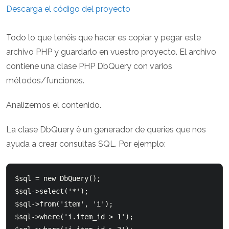
Descarga el código del proyecto
Todo lo que tenéis que hacer es copiar y pegar este
archivo PHP y guardarlo en vuestro proyecto. El archivo
contiene una clase PHP DbQuery con varios
métodos/funciones.
Analizemos el contenido.
La clase DbQuery è un generador de queries que nos
ayuda a crear consultas SQL. Por ejemplo:
$sql = new DbQuery();

$sql->select('*');

$sql->from('item', 'i');

$sql->where('i.item_id > 1');
