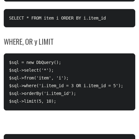
SELECT * FROM item i ORDER BY i.item_id
WHERE, OR y LIMIT
$sql = new DbQuery();

$sql->select('*');

$sql->from('item', 'i');

$sql->where('i.item_id = 3 OR i.item_id = 5');

$sql->orderBy('i.item_id');

$sql->limit(5, 10);