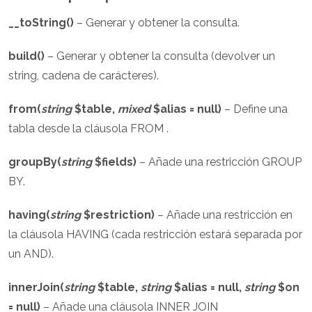
__toString()
– Generar y obtener la consulta.
build()
– Generar y obtener la consulta (devolver un
string, cadena de carácteres).
from(
string
$table,
mixed
$alias = null)
– Define una
tabla desde la cláusola FROM .
groupBy(
string
$fields)
– Añade una restricción GROUP
BY.
having(
string
$restriction)
– Añade una restricción en
la cláusola HAVING (cada restricción estará separada por
un AND).
innerJoin(
string
$table,
string
$alias = null,
string
$on
= null)
– Añade una cláusola INNER JOIN