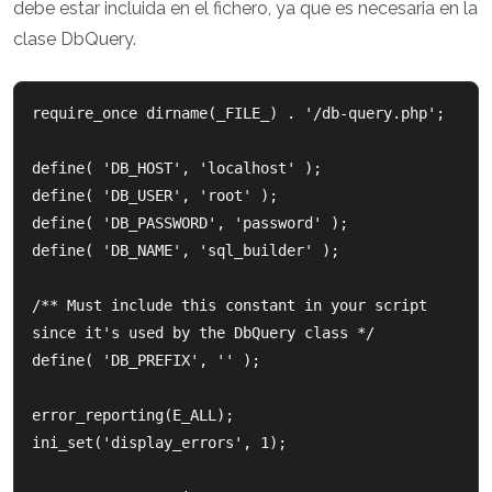
debe estar incluida en el fichero, ya que es necesaria en la
clase DbQuery.
require_once dirname(_FILE_) . '/db-query.php';

define( 'DB_HOST', 'localhost' );

define( 'DB_USER', 'root' );

define( 'DB_PASSWORD', 'password' );

define( 'DB_NAME', 'sql_builder' );

/** Must include this constant in your script 
since it's used by the DbQuery class */

define( 'DB_PREFIX', '' );

error_reporting(E_ALL); 

ini_set('display_errors', 1);
