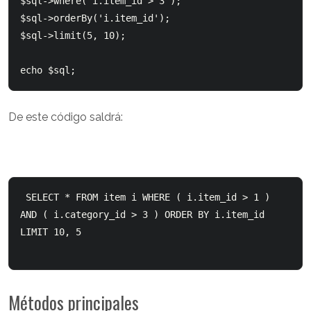
$sql->where('i.item_id > 3');

$sql->orderBy('i.item_id');

$sql->limit(5, 10);

De este código saldrá:
 SELECT * FROM item i WHERE ( i.item_id > 1 ) 
AND ( i.category_id > 3 ) ORDER BY i.item_id 
LIMIT 10, 5

Métodos principales