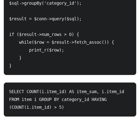
$sql->groupBy('category_id');

$result = $conn->query($sql);

if ($result->num_rows > 0) {

    while($row = $result->fetch_assoc()) {

        print_r($row);

    }

SELECT COUNT(i.item_id) AS item_sum, i.item_id 
FROM item i GROUP BY category_id HAVING 
(COUNT(i.item_id) > 5)