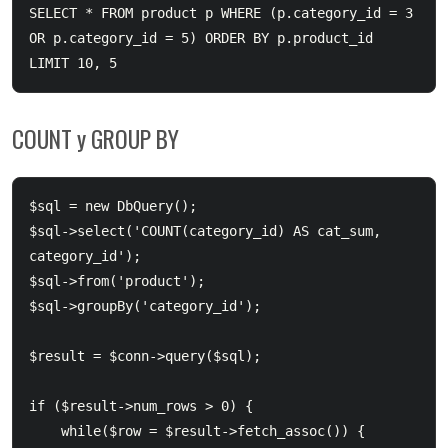
SELECT * FROM product p WHERE (p.category_id = 3 
OR p.category_id = 5) ORDER BY p.product_id 
COUNT y GROUP BY
$sql = new DbQuery();

$sql->select('COUNT(category_id) AS cat_sum, 
category_id');

$sql->from('product');

$sql->groupBy('category_id');

$result = $conn->query($sql);

if ($result->num_rows > 0) {

    while($row = $result->fetch_assoc()) {
