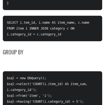
SELECT i.tem_id, i.name AS item_name, c.name 
FROM item i INNER JOIN category c ON 
GROUP BY
$sql = new DbQuery();

$sql->select('COUNT(i.item_id) AS item_sum, 
i.category_id');

$sql->from('item', 'i');

$sql->having('COUNT(i.category_id) > 5');
