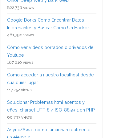
Onion Deep Web y Dark Web
822,736 views
Google Dorks Como Encontrar Datos
Interesantes y Buscar Como Un Hacker
461,790 views
Cómo ver videos borrados o privados de
Youtube
167,610 views
Como acceder a nuestro localhost desde
cualquier lugar
117,252 views
Solucionar Problemas html acentos y
eñes: charset UTF-8 / ISO-8859-1 en PHP
66,797 views
Async/Await como funcionan realmente:
un ejemplo