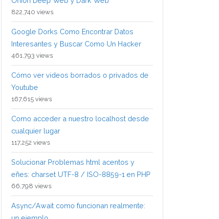
Onion Deep Web y Dark Web
822,740 views
Google Dorks Como Encontrar Datos
Interesantes y Buscar Como Un Hacker
461,793 views
Cómo ver videos borrados o privados de
Youtube
167,615 views
Como acceder a nuestro localhost desde
cualquier lugar
117,252 views
Solucionar Problemas html acentos y
eñes: charset UTF-8 / ISO-8859-1 en PHP
66,798 views
Async/Await como funcionan realmente:
un ejemplo