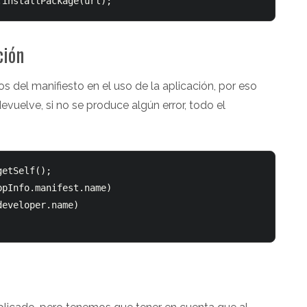
.installPackage(url);
ción
 del manifiesto en el uso de la aplicación, por eso
vuelve, si no se produce algún error, todo el
etSelf();  

nfo.manifest.name)			

veloper.name)		
