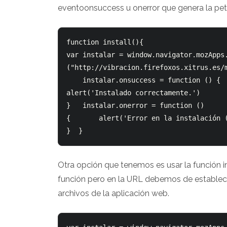
eventoonsuccess u onerror que genera la peti
function install(){  	

var instalar = window.navigator.mozApps.
("http://vibracion.firefoxos.xitrus.es/m
	instalar.onsuccess = function () {  		

alert('Instalado correctamente.')  	

}  	instalar.onerror = function () 

{  		alert('Error en la instalación ('+this.error.name+')')  	

}  }
Otra opción que tenemos es usar la función in
función pero en la URL debemos de establece
archivos de la aplicación web.