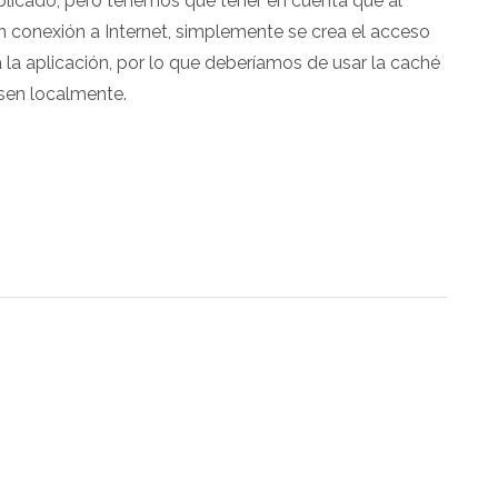
plicado, pero tenemos que tener en cuenta que al
n conexión a Internet, simplemente se crea el acceso
a la aplicación, por lo que deberíamos de usar la caché
sen localmente.