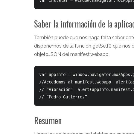
var instalar = window.navigator.mozApps
Saber la información de la aplica
También puede que nos haga falta saber datos
disponemos de la función getSelf() que nos de
objetoJSON del manifest.webapp.
var appInfo = window.navigator.mozApps.g
//Accedemos al manifest.webapp  alert(appI
// “Vibración”  alert(appInfo.manifest.de
// “Pedro Gutiérrez”
Resumen