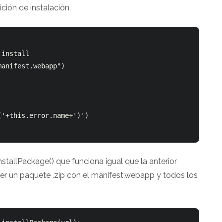
ción de instalación.
install

anifest.webapp")  

stallPackage() que funciona igual que la anterior
r un paquete .zip con el manifest.webapp y todos los