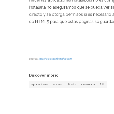
Hacer las aplicaciones instalables no es com
instalarla no aseguramos que se pueda ver si
directo y se otorga permisos si es necesario 
de HTML5 para que estas páginas se guarda
source:
http://www.genbetadev.com
Discover more:
aplicaciones
android
firefox
desarrollo
API