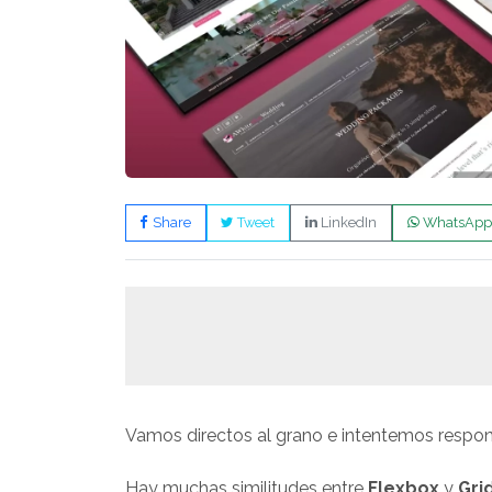
Share
Tweet
LinkedIn
WhatsApp
Vamos directos al grano e intentemos respond
Hay muchas similitudes entre
Flexbox
y
Gri