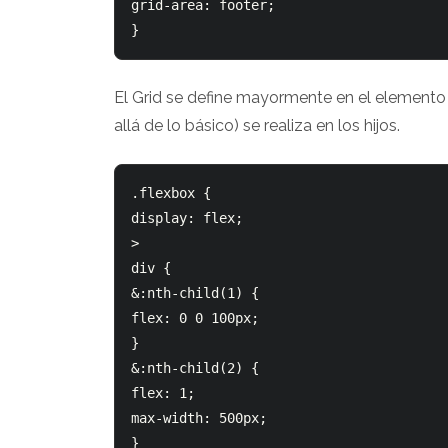
grid-area: footer;  

El Grid se define mayormente en el elemento 
allá de lo básico) se realiza en los hijos.
.flexbox {    

display: flex;    

> 

div {      

&:nth-child(1) {

flex: 0 0 100px;      

}      

&:nth-child(2) { 

flex: 1;        

max-width: 500px;      

}      
