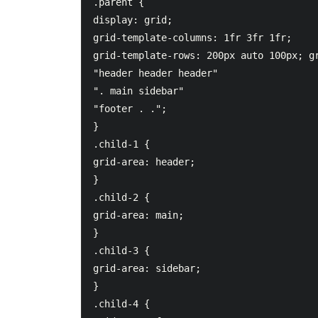
.parent {    

display: grid;    

grid-template-columns: 1fr 3fr 1fr; 

grid-template-rows: 200px auto 100px; gr
"header header header"      

". main sidebar"      

"footer . .";  

}    

.child-1 {    

grid-area: header;  

}    

.child-2 {    

grid-area: main;  

}    

.child-3 {    

grid-area: sidebar;  

}    

.child-4 {    
