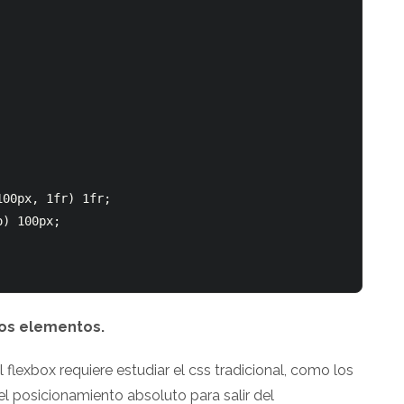
00px, 1fr) 1fr;    

) 100px;   

 los elementos.
flexbox requiere estudiar el css tradicional, como los
l posicionamiento absoluto para salir del