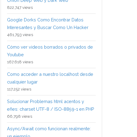
Onion Deep Web y Dark Web
822,747 views
Google Dorks Como Encontrar Datos
Interesantes y Buscar Como Un Hacker
461,793 views
Cómo ver videos borrados o privados de
Youtube
167,618 views
Como acceder a nuestro localhost desde
cualquier lugar
117,252 views
Solucionar Problemas html acentos y
eñes: charset UTF-8 / ISO-8859-1 en PHP
66,798 views
Async/Await como funcionan realmente:
un ejemplo