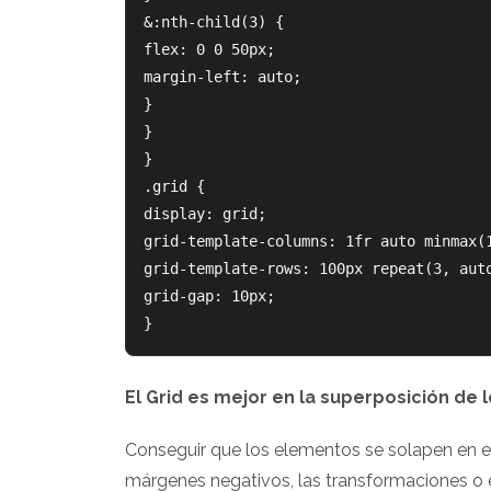
&:nth-child(3) { 

flex: 0 0 50px;       

margin-left: auto;      

}    

}  

}  

.grid {    

display: grid;    

grid-template-columns: 1fr auto minmax(1
grid-template-rows: 100px repeat(3, auto
grid-gap: 10px;  

El Grid es mejor en la superposición de
Conseguir que los elementos se solapen en el 
márgenes negativos, las transformaciones o e