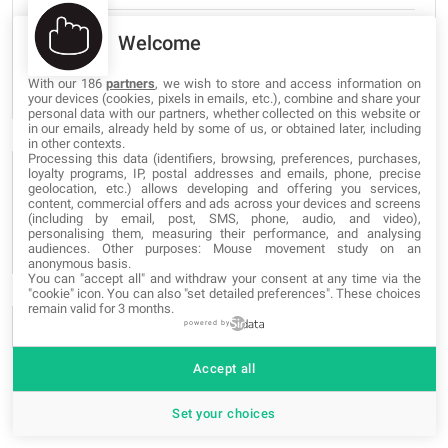
Guía para principiantes sobre las API con Google Sheets
Welcome
y Google Apps Script
54,898 views
With our 186
partners
, we wish to store and access information on
your devices (cookies, pixels in emails, etc.), combine and share your
personal data with our partners, whether collected on this website or
in our emails, already held by some of us, or obtained later, including
in other contexts.
Processing this data (identifiers, browsing, preferences, purchases,
loyalty programs, IP, postal addresses and emails, phone, precise
FOLLOW US
geolocation, etc.) allows developing and offering you services,
content, commercial offers and ads across your devices and screens
(including by email, post, SMS, phone, audio, and video),
personalising them, measuring their performance, and analysing
audiences. Other purposes: Mouse movement study on an
anonymous basis.
You can "accept all" and withdraw your consent at any time via the
"cookie" icon
. You can also "set detailed preferences". These choices
remain valid for 3 months.
powered by
Accept all
Set your choices