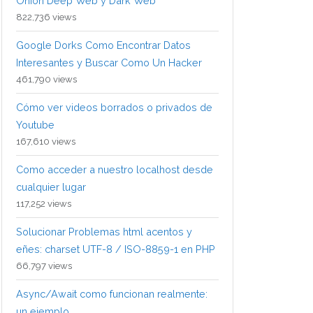
Onion Deep Web y Dark Web
822,736 views
Google Dorks Como Encontrar Datos
Interesantes y Buscar Como Un Hacker
461,790 views
Cómo ver videos borrados o privados de
Youtube
167,610 views
Como acceder a nuestro localhost desde
cualquier lugar
117,252 views
Solucionar Problemas html acentos y
eñes: charset UTF-8 / ISO-8859-1 en PHP
66,797 views
Async/Await como funcionan realmente:
un ejemplo