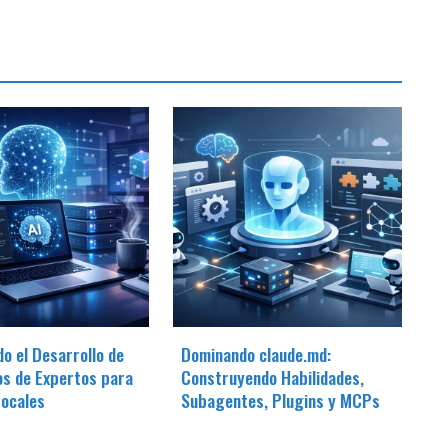
o el Desarrollo de
Dominando claude.md:
os de Expertos para
Construyendo Habilidades,
Locales
Subagentes, Plugins y MCPs