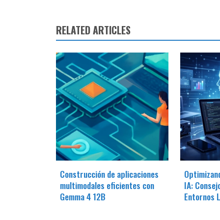
RELATED ARTICLES
Construcción de aplicaciones
Optimizand
multimodales eficientes con
IA: Consej
Gemma 4 12B
Entornos 