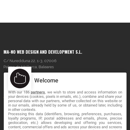
MA-NO WEB DESIGN AND DEVELOPMENT S.L.
C/ Nuredduna 22, 1-3, 07006
Palma de Mallorca, Baleares
Welcome
OUR COMPANY
With our 186
partners
, we wish to store and access information on
About
your devices (cookies, pixels in emails, etc.), combine and share your
personal data with our partners, whether collected on this website or
Blog
in our emails, already held by some of us, or obtained later, including
in other contexts.
Processing this data (identifiers, browsing, preferences, purchases,
Contact
loyalty programs, IP, postal addresses and emails, phone, precise
geolocation, etc.) allows developing and offering you services,
content, commercial offers and ads across your devices and screens
LEGAL