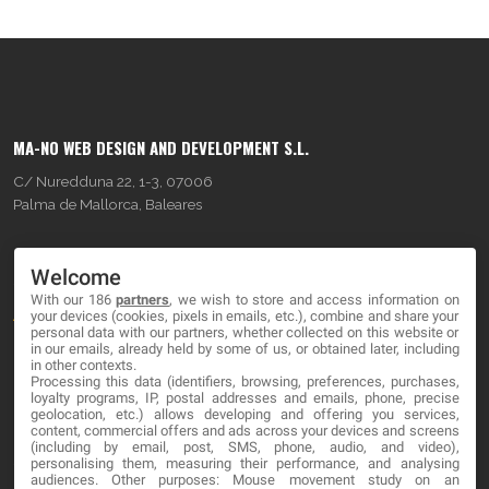
MA-NO WEB DESIGN AND DEVELOPMENT S.L.
C/ Nuredduna 22, 1-3, 07006
Palma de Mallorca, Baleares
OUR COMPANY
Welcome
With our 186
partners
, we wish to store and access information on
About
your devices (cookies, pixels in emails, etc.), combine and share your
personal data with our partners, whether collected on this website or
Blog
in our emails, already held by some of us, or obtained later, including
in other contexts.
Processing this data (identifiers, browsing, preferences, purchases,
Contact
loyalty programs, IP, postal addresses and emails, phone, precise
geolocation, etc.) allows developing and offering you services,
content, commercial offers and ads across your devices and screens
LEGAL
(including by email, post, SMS, phone, audio, and video),
personalising them, measuring their performance, and analysing
audiences. Other purposes: Mouse movement study on an