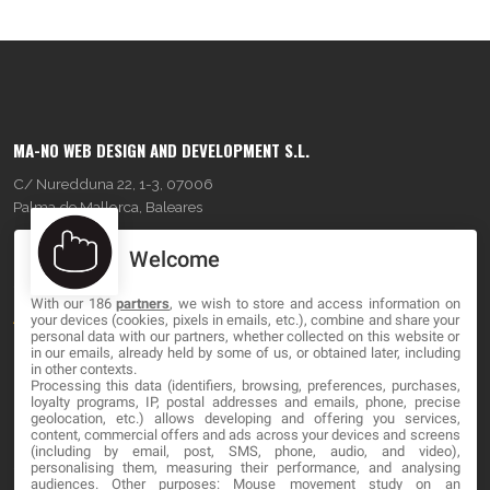
MA-NO WEB DESIGN AND DEVELOPMENT S.L.
C/ Nuredduna 22, 1-3, 07006
Palma de Mallorca, Baleares
Welcome
OUR COMPANY
With our 186
partners
, we wish to store and access information on
About
your devices (cookies, pixels in emails, etc.), combine and share your
personal data with our partners, whether collected on this website or
Blog
in our emails, already held by some of us, or obtained later, including
in other contexts.
Processing this data (identifiers, browsing, preferences, purchases,
Contact
loyalty programs, IP, postal addresses and emails, phone, precise
geolocation, etc.) allows developing and offering you services,
content, commercial offers and ads across your devices and screens
LEGAL
(including by email, post, SMS, phone, audio, and video),
personalising them, measuring their performance, and analysing
audiences. Other purposes: Mouse movement study on an