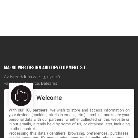
MA-NO WEB DESIGN AND DEVELOPMENT S.L.
C/ Nuredduna 22, 1-3, 07006
Palma de Mallorca, Baleares
Welcome
OUR COMPANY
With our 186
partners
, we wish to store and access information on
About
your devices (cookies, pixels in emails, etc.), combine and share your
personal data with our partners, whether collected on this website or
Blog
in our emails, already held by some of us, or obtained later, including
in other contexts.
Processing this data (identifiers, browsing, preferences, purchases,
Contact
loyalty programs, IP, postal addresses and emails, phone, precise