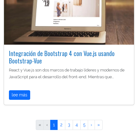
Integración de Bootstrap 4 con Vue.js usando
Bootstrap-Vue
React y Vue.js son dos marcos de trabajo líderes y modernos de
JavaScript para el desarrollo del front-end. Mientras que…
lee más
«
‹
1
2
3
4
5
›
»