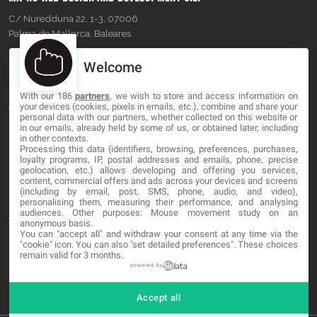
C/ Nuredduna 22, 1-3, 07006
Palma de Mallorca, Baleares
Welcome
OUR COMPANY
With our 186
partners
, we wish to store and access information on
About
your devices (cookies, pixels in emails, etc.), combine and share your
personal data with our partners, whether collected on this website or
Blog
in our emails, already held by some of us, or obtained later, including
in other contexts.
Processing this data (identifiers, browsing, preferences, purchases,
Contact
loyalty programs, IP, postal addresses and emails, phone, precise
geolocation, etc.) allows developing and offering you services,
content, commercial offers and ads across your devices and screens
LEGAL
(including by email, post, SMS, phone, audio, and video),
personalising them, measuring their performance, and analysing
audiences. Other purposes: Mouse movement study on an
Terminos y Condiciones
anonymous basis.
You can "accept all" and withdraw your consent at any time via the
Política de Privacidad
"cookie" icon
. You can also "set detailed preferences". These choices
remain valid for 3 months.
Cookies
powered by
Accept all