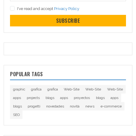
I've read and accept
Privacy Policy
SUBSCRIBE
POPULAR TAGS
graphic
grafica
grafica
Web-Site
Web-Site
Web-Site
apps
projects
blogs
apps
proyectos
blogs
apps
blogs
progetti
novedades
novità
news
e-commerce
SEO