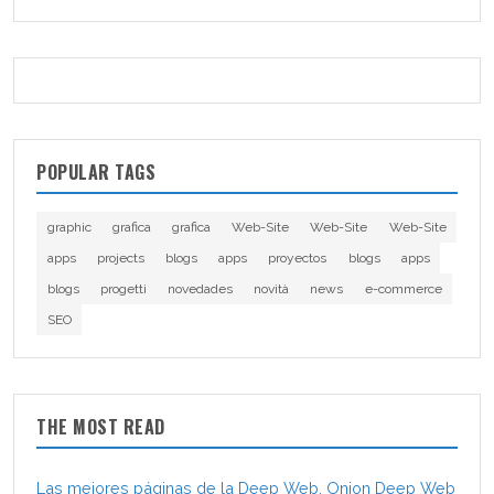
POPULAR TAGS
graphic
grafica
grafica
Web-Site
Web-Site
Web-Site
apps
projects
blogs
apps
proyectos
blogs
apps
blogs
progetti
novedades
novità
news
e-commerce
SEO
THE MOST READ
Las mejores páginas de la Deep Web, Onion Deep Web