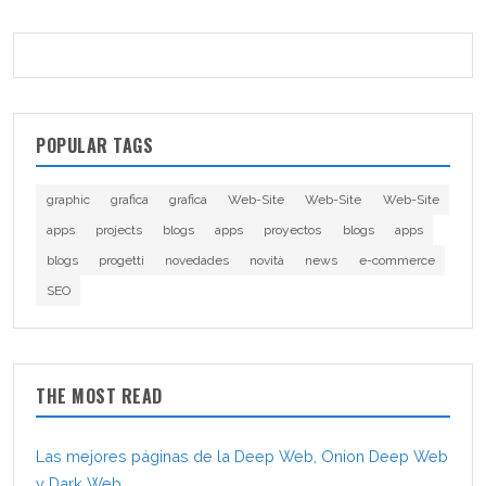
POPULAR TAGS
graphic
grafica
grafica
Web-Site
Web-Site
Web-Site
apps
projects
blogs
apps
proyectos
blogs
apps
blogs
progetti
novedades
novità
news
e-commerce
SEO
THE MOST READ
Las mejores páginas de la Deep Web, Onion Deep Web
y Dark Web