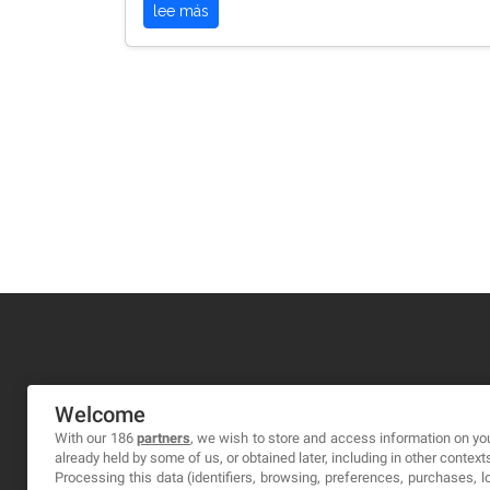
lee más
MA-NO WEB DESIGN AND DEVELOPMENT S.L.
Welcome
C/ Nuredduna 22, 1-3, 07006
With our 186
partners
, we wish to store and access information on you
already held by some of us, or obtained later, including in other context
Palma de Mallorca, Baleares
Processing this data (identifiers, browsing, preferences, purchases, 