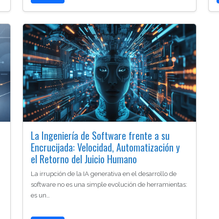
La Ingeniería de Software frente a su
Encrucijada: Velocidad, Automatización y
el Retorno del Juicio Humano
La irrupción de la IA generativa en el desarrollo de
software no es una simple evolución de herramientas:
es un…