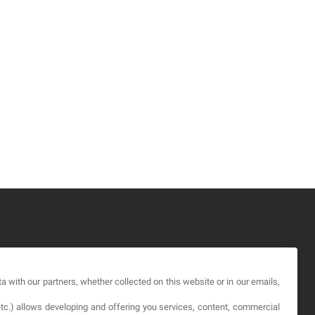
GAL
a with our partners, whether collected on this website or in our emails,
rminos y Condiciones
etc.) allows developing and offering you services, content, commercial
ítica de Privacidad