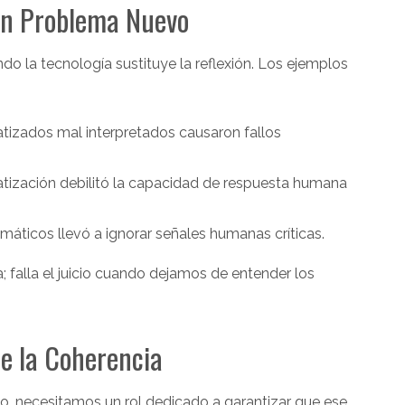
un Problema Nuevo
do la tecnología sustituye la reflexión. Los ejemplos
matizados mal interpretados causaron fallos
atización debilitó la capacidad de respuesta humana
máticos llevó a ignorar señales humanas críticas.
a; falla el juicio cuando dejamos de entender los
de la Coherencia
igo, necesitamos un rol dedicado a garantizar que ese