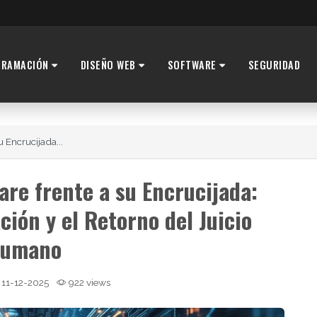
GRAMACIÓN
DISEÑO WEB
SOFTWARE
SEGURIDAD
u Encrucijada...
are frente a su Encrucijada:
ción y el Retorno del Juicio
umano
11-12-2025
922 views