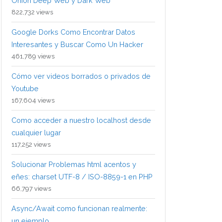
Onion Deep Web y Dark Web
822,732 views
Google Dorks Como Encontrar Datos
Interesantes y Buscar Como Un Hacker
461,789 views
Cómo ver videos borrados o privados de
Youtube
167,604 views
Como acceder a nuestro localhost desde
cualquier lugar
117,252 views
Solucionar Problemas html acentos y
eñes: charset UTF-8 / ISO-8859-1 en PHP
66,797 views
Async/Await como funcionan realmente:
un ejemplo