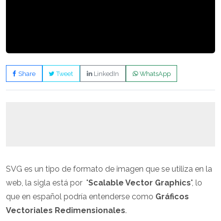
Share
Tweet
LinkedIn
WhatsApp
SVG es un tipo de formato de imagen que se utiliza en la
web, la sigla está por "
Scalable Vector Graphics
", lo
que en español podría entenderse como
Gráficos
Vectoriales Redimensionales
.