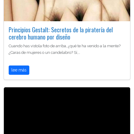
Principios Gestalt: Secretos de la piratería del
cerebro humano por diseño
Cuando has vistola foto de arriba, ¿qué te ha venido a la mente?
¿Caras de mujeres o un candelabro? Sí,…
lee más