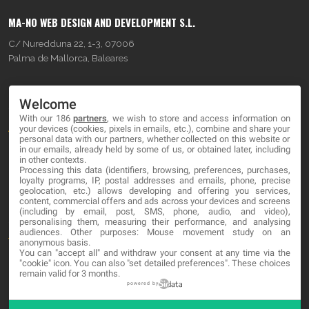
MA-NO WEB DESIGN AND DEVELOPMENT S.L.
C/ Nuredduna 22, 1-3, 07006
Palma de Mallorca, Baleares
OUR COMPANY
Welcome
With our 186
partners
, we wish to store and access information on
About
your devices (cookies, pixels in emails, etc.), combine and share your
personal data with our partners, whether collected on this website or
Blog
in our emails, already held by some of us, or obtained later, including
in other contexts.
Processing this data (identifiers, browsing, preferences, purchases,
Contact
loyalty programs, IP, postal addresses and emails, phone, precise
geolocation, etc.) allows developing and offering you services,
content, commercial offers and ads across your devices and screens
LEGAL
(including by email, post, SMS, phone, audio, and video),
personalising them, measuring their performance, and analysing
audiences. Other purposes: Mouse movement study on an
Terminos y Condiciones
anonymous basis.
You can "accept all" and withdraw your consent at any time via the
Política de Privacidad
"cookie" icon
. You can also "set detailed preferences". These choices
remain valid for 3 months.
Cookies
powered by