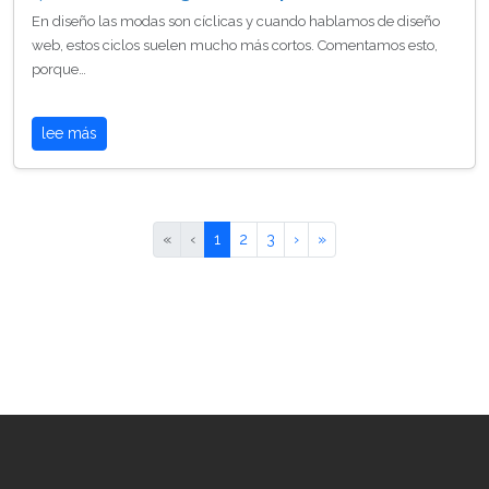
En diseño las modas son cíclicas y cuando hablamos de diseño
web, estos ciclos suelen mucho más cortos. Comentamos esto,
porque…
lee más
«
‹
1
2
3
›
»