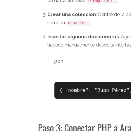
de datos llamada
.
ejemplo_db
Crear una colección
: Dentro de la 
llamada
.
usuarios
Insertar algunos documentos
: Agr
hacerlo manualmente desde la interfa
json
{
"nombre"
:
"Juan Pérez"
Paso 3: Conectar PHP a A