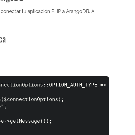
s conectar tu aplicación PHP a ArangoDB. A
ca
nnectionOptions::OPTION_AUTH_TYPE => Connecti
($connectionOptions);

";

e->getMessage());
