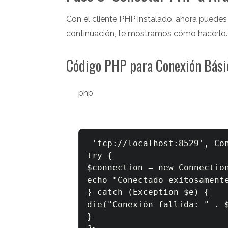
Con el cliente PHP instalado, ahora puede
continuación, te mostramos cómo hacerlo.
Código PHP para Conexión Bási
php
 'tcp://localhost:8529', Co
try {

$connection = new Connection
echo "Conectado exitosamente
} catch (Exception $e) {

die("Conexión fallida: " . $
}
