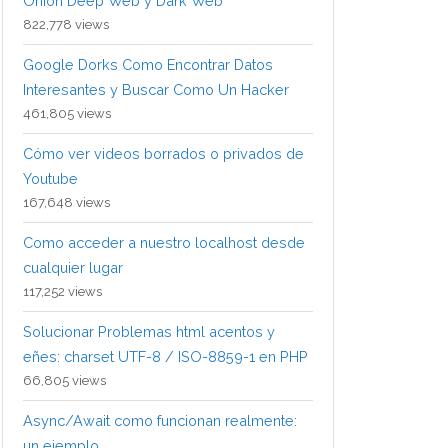
Onion Deep Web y Dark Web
822,778 views
Google Dorks Como Encontrar Datos
Interesantes y Buscar Como Un Hacker
461,805 views
Cómo ver videos borrados o privados de
Youtube
167,648 views
Como acceder a nuestro localhost desde
cualquier lugar
117,252 views
Solucionar Problemas html acentos y
eñes: charset UTF-8 / ISO-8859-1 en PHP
66,805 views
Async/Await como funcionan realmente:
un ejemplo