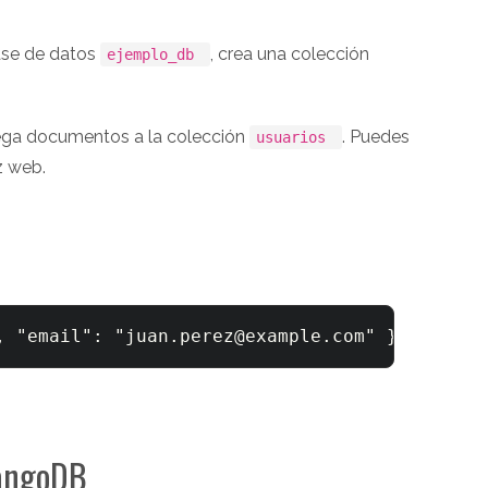
base de datos
, crea una colección
ejemplo_db
ega documentos a la colección
. Puedes
usuarios
z web.
,
"email"
:
"
juan.perez@example.com
"
}
{
"nomb
rangoDB