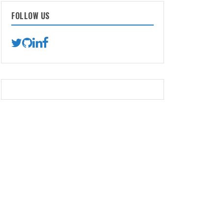
FOLLOW US
re"
:
"Ana Gómez"
,
"email"
:
"
ana.gomez@example