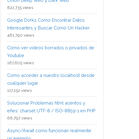
Onion Deep Web y Dark Web
822,735 views
Google Dorks Como Encontrar Datos
Interesantes y Buscar Como Un Hacker
461,790 views
Cómo ver videos borrados o privados de
Youtube
167,605 views
Como acceder a nuestro localhost desde
cualquier lugar
117,252 views
Solucionar Problemas html acentos y
eñes: charset UTF-8 / ISO-8859-1 en PHP
66,797 views
Async/Await como funcionan realmente:
un ejemplo