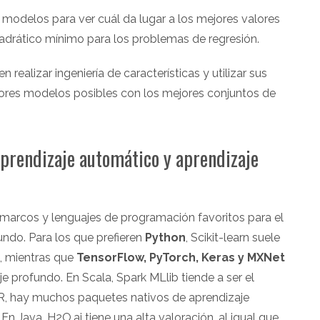
odelos para ver cuál da lugar a los mejores valores
cuadrático mínimo para los problemas de regresión.
alizar ingeniería de características y utilizar sus
jores modelos posibles con los mejores conjuntos de
prendizaje automático y aprendizaje
n marcos y lenguajes de programación favoritos para el
undo. Para los que prefieren
Python
, Scikit-learn suele
o, mientras que
TensorFlow, PyTorch, Keras y MXNet
je profundo. En Scala, Spark MLlib tiende a ser el
 R, hay muchos paquetes nativos de aprendizaje
n Java, H2O.ai tiene una alta valoración, al igual que