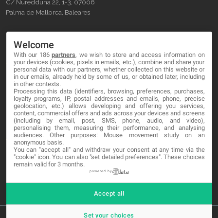
C/ Nuredduna 22, 1-3, 07006
Palma de Mallorca, Baleares
OUR COMPANY
Welcome
With our 186
partners
, we wish to store and access information on
About
your devices (cookies, pixels in emails, etc.), combine and share your
personal data with our partners, whether collected on this website or
Blog
in our emails, already held by some of us, or obtained later, including
in other contexts.
Processing this data (identifiers, browsing, preferences, purchases,
Contact
loyalty programs, IP, postal addresses and emails, phone, precise
geolocation, etc.) allows developing and offering you services,
content, commercial offers and ads across your devices and screens
LEGAL
(including by email, post, SMS, phone, audio, and video),
personalising them, measuring their performance, and analysing
audiences. Other purposes: Mouse movement study on an
Terminos y Condiciones
anonymous basis.
You can "accept all" and withdraw your consent at any time via the
Política de Privacidad
"cookie" icon
. You can also "set detailed preferences". These choices
remain valid for 3 months.
Cookies
powered by
Accept all
Set your choices