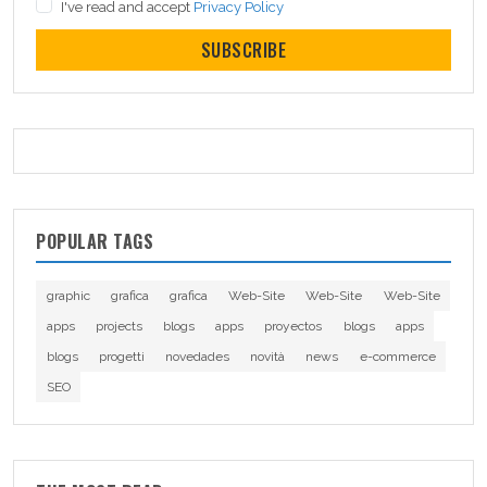
I've read and accept
Privacy Policy
SUBSCRIBE
POPULAR TAGS
graphic
grafica
grafica
Web-Site
Web-Site
Web-Site
apps
projects
blogs
apps
proyectos
blogs
apps
blogs
progetti
novedades
novità
news
e-commerce
SEO